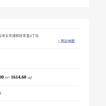
县埼玉市浦和区常盘4丁目
> 周边地图
.00
1614.60
m²/
sqf
权