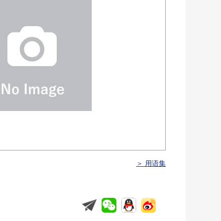
＞ 用语集