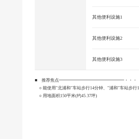
其他便利设施1
其他便利设施2
其他便利设施3
■ 推荐焦点━━━━━━━━━━━━━━━・・・
○ 能使用"北浦和"车站步行14分钟、"浦和"车站步行
○ 用地面积150平米(约45.37坪)
○ 前面道路约5.4m的整形地
○ 在商业区，也能作为整栋小型公寓用地要讨论。
○ 在建筑包含条件待售土地，没有
○ 能在喜欢的House厂商建造