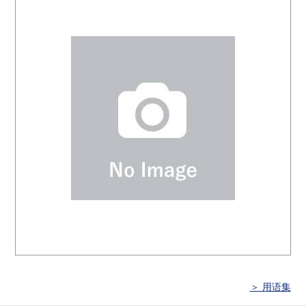
＞ 用语集