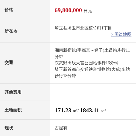
69,800,000
价格
日元
埼玉县埼玉市北区植竹町1丁目
所在地
> 周边地图
湘南新宿线(宇都宫～逗子)土吕站步行11
分钟
交通
东武野田线大宫公园站步行16分钟
埼玉新首都市交通铁道博物馆(大成)车站
步行18分钟
其他费用
171.23
1843.11
土地面积
m²/
sqf
现状
古屋有