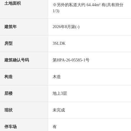
土地面积
※另外的私道大约 64.44m² 有(共有持分
1/3)
建筑年
2026年8月築(-)
房型
3SLDK
建筑确认号码
第HPA-26-05585-1号
构造
木造
层楼
地上3层
现状
未完成
停车场
有