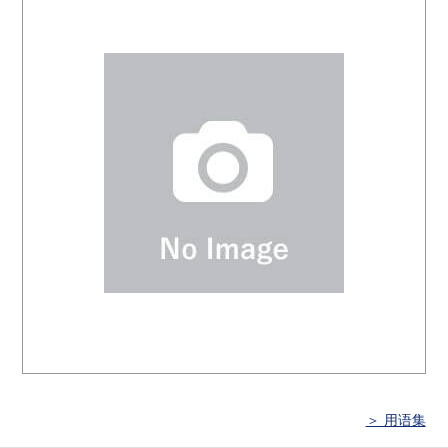
＞ 用语集