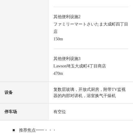
其他便利设施2
ファミリーマートさいたま大成町四丁目
店
150m
其他便利设施3
Lawson埼玉大成町4丁目商店
470m
复数层玻璃，开放式厨房，附带TV监视
设备
器的内部对讲机，浴室换气干燥机
停车场
有空位
■ 推荐焦点━━・・・