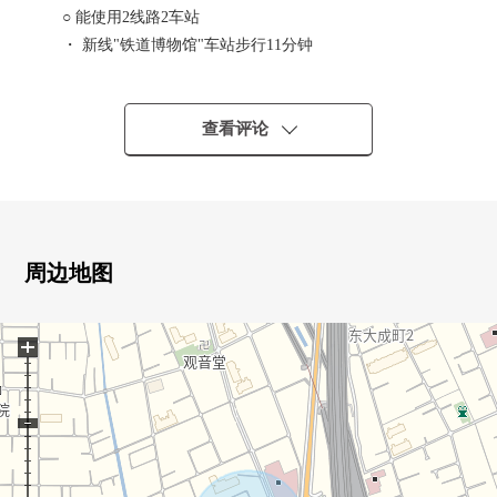
○ 能使用2线路2车站
・ 新线"铁道博物馆"车站步行11分钟
・ JR川越线"日进"车站步行16分钟
○ 2026年8月完成计划的新房独栋住宅3SLDK
○ 宽敞的约18.8张塌塌米LDK
查看评论
○ 家族的的团聚增加的生活INN楼梯
○ 一边烹调，一边会话能享用的开放式厨房
○ 容易把打扫换成的全室木地板式样
○ 停车位有(依靠车型)
周边地图
■ 设备・设计━━・・・
○ 组合厨房
+
○ 系统总线
○ 浴室烘干机
○ 全居室复数层玻璃
○ 在楼梯、浴室、厕所扶手有
○ 附带TV监视器的内部对讲机