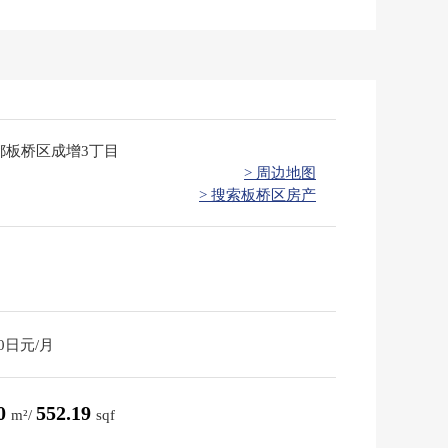
都板桥区成增3丁目
> 周边地图
> 搜索板桥区房产
00日元/月
30
552.19
m²/
sqf