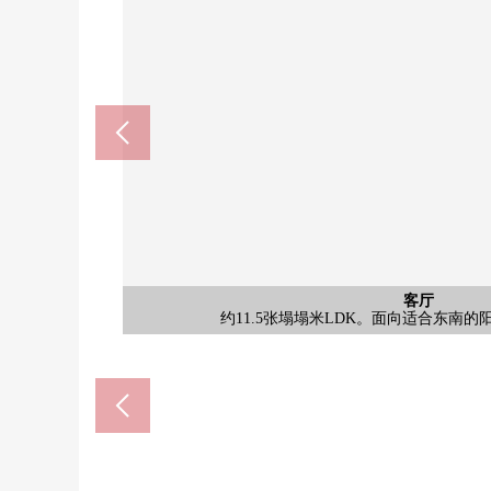
外观
并且从属于地上5层的地下1楼总户数17户的地方自
7-Eleven板桥成增3丁目商店(
再Ｋｏｓｓ成增3丁目商店(约2
板桥区立成增ka山冈小学(约5
板桥区立赤冢第2中学(约44
板桥成增ka山冈邮局(约42
公共汽车
客厅
客厅
客厅
客厅
厨房
厨房
厨房
洗脸
厕所
收纳
收纳
室内
室内
室内
室内
收纳
存储空间被在盘子下边设立，可以毛巾或
约11.5张塌塌米LDK。面向适合东南
在雨天时的洗衣以及湿气对策有有效
1具以有干净的感的白为基调的温
对家务负担的减轻有用的餐具
同时地用烹调提高家务的效率
有餐具冲洗烘干机的厨
西式房间(约3.6张塌塌米
西式房间(约3.6张塌塌米
西式房间(约4.5张塌塌米
西式房间(约4.5张塌塌米
西式房间(约4.5张塌塌米
LDK(约11.5张塌塌米
LDK(约11.5张塌塌米
LDK(约11.5张塌塌米
行10分钟以内良好。
步行4分钟
步行2分钟
步行6分钟
步行7分钟
步行6分钟
门口鞋柜
门口收纳
门口