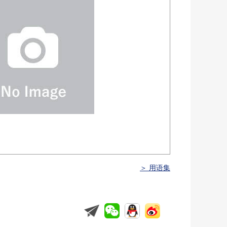
＞ 用语集