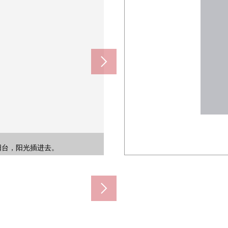
治团体。生活的便利性最近车站从步
约120m)
90m)
00m)
0m)
0m)
者洗涤剂等的收藏。
的阳台，阳光插进去。
性的浴室烘干机
水便座型厕所
冲洗烘干机
的3份炉子
房
)
)
)
)
)
)
)
)