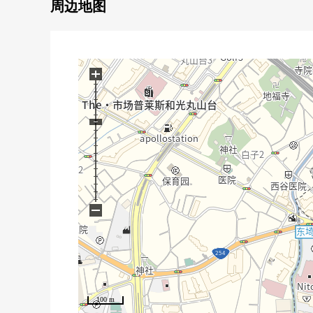
周边地图
▼房间的特徴
・实际使用面积51.3平米，2LDK的房型
・阳台面积5.71平米
・向东南有，阳光良好
+
・各居室有存储空间
・递交马上可(残代金精算後)
▼设备
・煤气灶
・餐具冲洗烘干机
・再加热功能
−
・浴室烘干机
▼翻新内容(2026年4月完毕)
・洗脸室：供洗衣使用的防水洗衣机底座，洗衣栓
・厕所：1具TOTO温水便座型，配饰交换
・共同 ：墙、天花板Cross张替，
100 m