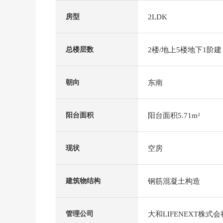
2LDK
房型
2楼/地上5楼地下1阶建
总楼层数
东南
朝向
阳台面积5.71m²
阳台面积
空房
现状
钢筋混凝土构造
建筑物结构
大和LIFENEXT株式会
管理公司