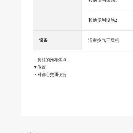
其他便利设施1
其他便利设施2
浴室换气干燥机
设备
－房源的推荐焦点-
▼位置
・对都心交通便捷
・东武东上线"成增"车站步行7分钟
・有乐町线、副都心线"地下铁成增"车站步行7分钟
▼Mansion的特徴
・制作钢筋混凝土，从属于地上5层的地下1楼
・出自大和LIFENEXT株式会社的定期来人管理管理
・17户总户数的地方自治团体