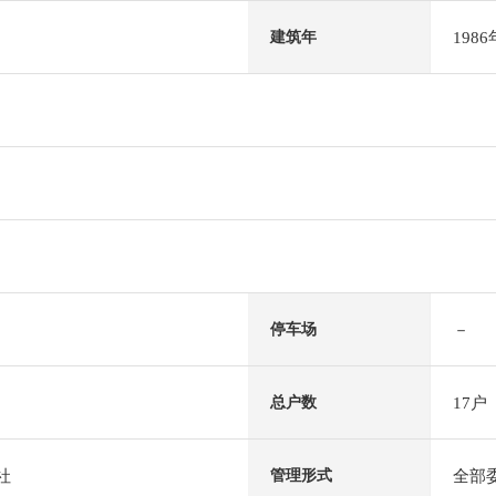
198
建筑年
－
停车场
17户
总户数
社
全部
管理形式