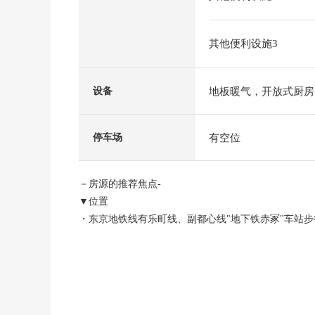
其他便利设施3
地板暖气，开放式厨房
设备
有空位
停车场
－房源的推荐焦点-
▼位置
・东京地铁线有乐町线、副都心线"地下铁赤冢"车站步
・东武东上线"下赤冢"车站步行11分钟
▼建筑物的特徴
・用地面积94.58平米(约28.61坪)
・建筑面积108.47平米(约32.81坪)