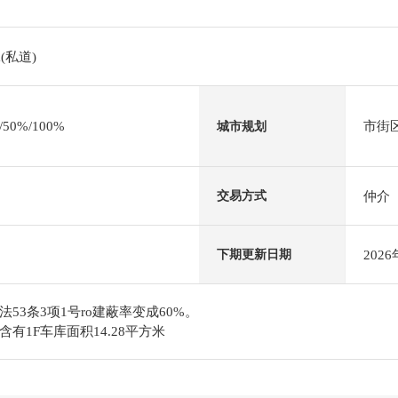
(私道)
0%/100%
市街
城市规划
仲介
交易方式
202
下期更新日期
53条3项1号ro建蔽率变成60%。
有1F车库面积14.28平方米