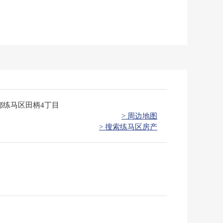
都练马区田柄4丁目
> 周边地图
> 搜索练马区房产