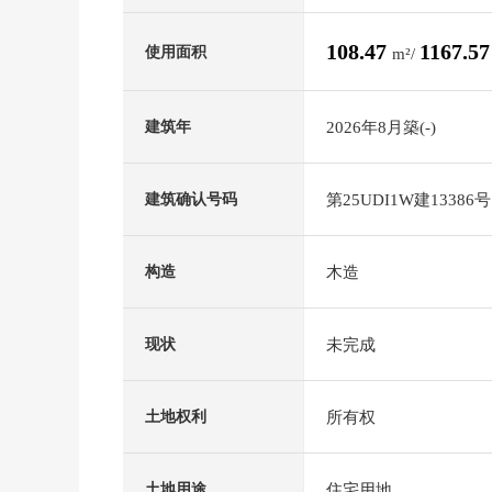
108.47
1167.5
使用面积
m²/
2026年8月築(-)
建筑年
第25UDI1W建13386号
建筑确认号码
木造
构造
未完成
现状
所有权
土地权利
住宅用地
土地用途