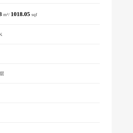
58
1018.05
m²/
sqf
K
2层