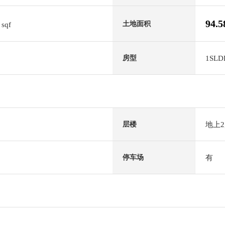
7
94.
土地面积
sqf
1SLD
房型
地上
层楼
有
停车场