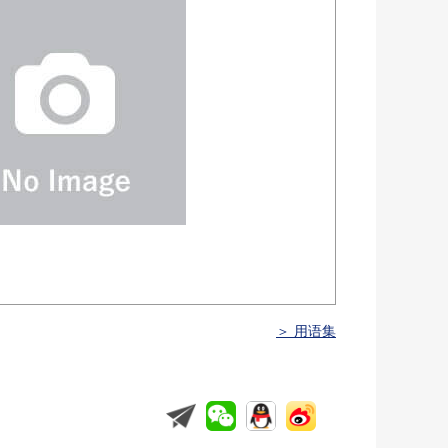
＞ 用语集