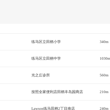
练马区立田柄小学
340m
练马区立田柄中学
1030
光之丘诊所
560m
按照全家便利店田柄丰岛园商店
210m
Lawson练马田柄2丁目南店
240m