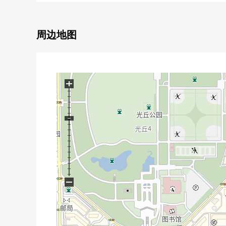
※含有汽车库部分约14.28平米
・停车位有(出自车型的)
周边地图
▼房间的特徴
・在上部通顶设计有开放感觉的亮的LDK
・难以在意外部的视线的2楼客厅
・与家族的会话兴奋起来的开放式厨房
+
・步入式衣帽间
・全居室存储空间有
・在让汇集水周围的流迹线减轻家务的负担
▼设备
・地板暖气(客餐厅部分)
・餐具冲洗烘干机，净水器
−
・浴室暖气烘干机
・附带人感觉感应器
▼周边环境