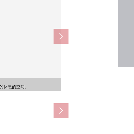
天，从直射日光以及风雨，花粉保护
分钟、东武东上线下赤冢站步行11
的小东西类也和感觉清醒平息。
骑自行车的移动也顺利。
和感觉清醒保持门口。
的会话也兴奋起来。
享受赏花以及郊游。
集的休息的空间。
灵活使用空间。
，感觉清醒的设计。
宽敞的LDK。
一个洗脸空间。
目的储藏室空白
感的门口空间。
运用的储藏室
机能性的门柱
LDK空间。
式厨房放心。
雨天的洗衣。
空间的房型。
手洗的门口。
性的设计。
上演空间。
门口周围。
个LDK。
约210m)
用的空间。
一个面积。
西式房间。
觉的阳台
的空间。
一印象。
约740m)
是简单。
的空间。
边收纳。
门口空间
240m)
的厕所
活用。
空间。
疲劳。
m)
讲机
m)
槽
)