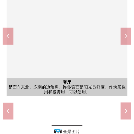
公共汽车
客厅
外观
外观
阳台
阳台
到东武东上线"Tokiwadai"车站步行2分钟。交通便捷。作为投资用
是有物干金物的阳台。不在意来自行人的视线，为2楼部分，可以
癒yasu由于1日的疲劳在以白领为基调的亮的印象的浴室放松的时
是面向东北、东南的边角房。许多窗面是阳光良好度。作为居住
在本公司，顾客放心，商谈，单元对应吧。如有意向，请跟我们
面向爽快的朝日插进去的东北、东南的。能迎接舒服的早晨，好
公共汽车
厨房
其他
入口
其他
厨房
室内
室内
非常礼貌地使用室内。一定实际上一回要内览。
居民以外的人难以侵略的防盗门系统被采用。
以鲜明的绿色为基调的贴墙式的厨房被采用。
Lawson商店100南常盘台1丁目商店(约190m)
有作为收纳搁板，也可以使用的好的柜台。
是把居民的回来温暖地在优雅接来的入口。
请无多心而询问预测租金或者室内状况。
全家便利店板桥南Tokiwadai店(约190m)
对Mansion 1楼部分，有投币式洗衣机。
加热迅速的电磁炉被采用的组合厨房。
成城石井ekia Tokiwadai店(约140m)
好以及塞纳常盘台商店(约120m)
板桥区立常盘台小学(约260m)
松本清Tokiwadai店(约70m)
用和投资用，可以使用。
物件，有非常也魅力。
像能明亮地开始1日。
联系。
生活。
间。
全景图片