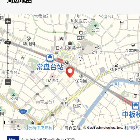
周边地图
○ 实际使用面积18.43平米的1K住戸
+
○ 适合爽快的朝日插进去的东南的阳台
○ 保护舒适的生活的防盗门系统
○ 对Mansion 1楼部分有投币式洗衣机
○ 步行3分钟的范围以内拥有超市·便利店的良好地理位置
−
○ 作为居住用和投资用，能要讨论
○ 预测租金或者室内状况等的如有意向，请跟我们联系
100 m
利用規約