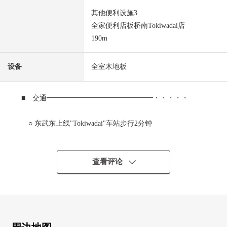
其他便利设施3
全家便利店板桥南Tokiwadai店
190m
设备
全室木地板
■ 交通━━━━━━━━━━━━━━━・・・・・
○ 东武东上线"Tokiwadai"车站步行2分钟
○ 东武东上线"中板桥"车站步行10分钟
查看评论
○ 都营三田线"板桥本町"车站步行19分钟
■ 推荐焦点━━━━━━━━━━━━━━━・・・・・
○通风关于2楼部分东北、东南边角房良好