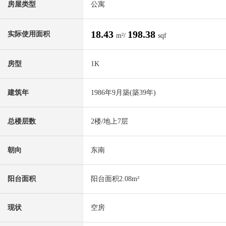
房屋类型
公寓
18.43
198.38
实际使用面积
m²/
sqf
房型
1K
建筑年
1986年9月築(築39年)
总楼层数
2楼/地上7层
朝向
东南
阳台面积
阳台面积2.08m²
现状
空房