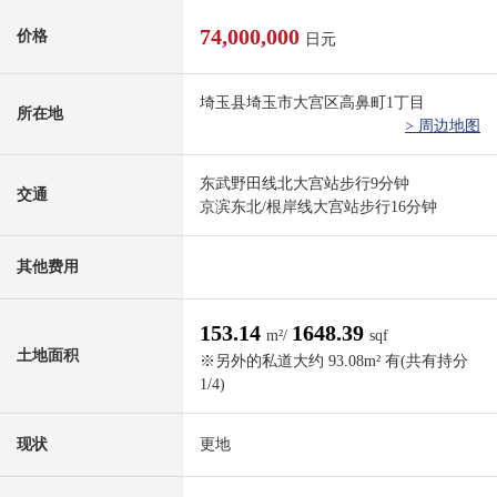
74,000,000
价格
日元
埼玉县埼玉市大宫区高鼻町1丁目
所在地
> 周边地图
东武野田线北大宫站步行9分钟
交通
京滨东北/根岸线大宫站步行16分钟
其他费用
153.14
1648.39
m²/
sqf
土地面积
※另外的私道大约 93.08m² 有(共有持分
1/4)
现状
更地