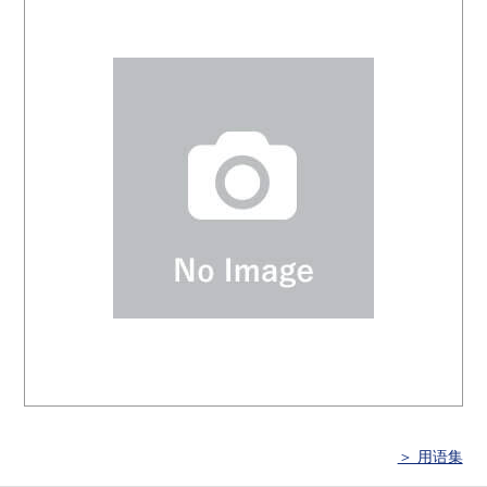
＞ 用语集