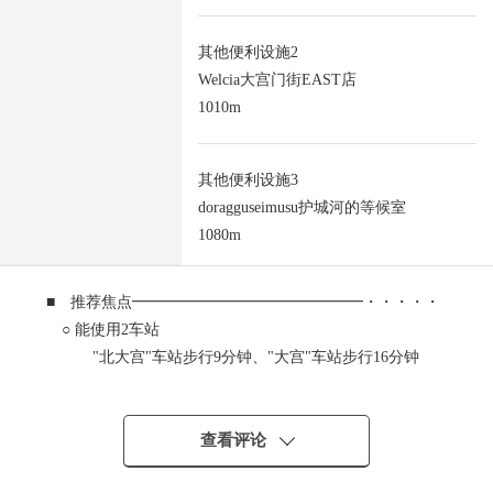
其他便利设施2
Welcia大宫门街EAST店
1010m
其他便利设施3
doragguseimusu护城河的等候室
1080m
■ 推荐焦点━━━━━━━━━━━━━━━・・・・・
○ 能使用2车站
"北大宫"车站步行9分钟、"大宫"车站步行16分钟
○ 用地面积约46.13坪
○ 绿丰富的清静的住宅区
○ 在建筑包含条件待售土地，没有
查看评论
○ 能在喜欢的House厂商建造