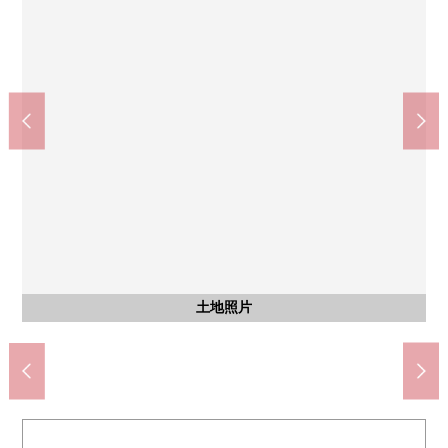
doragguseimusu护城河的等候室(约1080m)
业务超市大宫护城河的等候室(约600m)
全家便利店大宫中央商店(约540m)
Welcia大宫门街EAST店(约1010m)
7-Eleven埼玉土手町商店(约490m)
埼玉市立大宫北中学(约1390m)
埼玉市立大宫北小学(约480m)
Maruetsu大宫商店(约950m)
大宫高鼻子邮局(约600m)
含有前面道路的外观
北大宫站(约670m)
全体区划图
土地照片
土地照片
土地照片