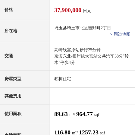
37,900,000
价格
日元
埼玉县埼玉市北区吉野町2丁目
所在地
> 周边地图
高崎线宫原站步行25分钟
交通
京滨东北/根岸线大宫站公共汽车38分"铃
木"停歩4分
房屋类型
独栋住宅
其他费用
89.63
964.77
使用面积
m²/
sqf
116.80
1257.23
m²/
sqf