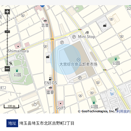
■ 设备・设计
+
━━━━━━━━━━━━━━━・・・・・
○ 有TV监视器的内部对讲机
○ 有淋浴的盥洗台
○ 在楼梯、浴室、厕所扶手设置
○ 地板下边收纳
■ 在找想要的家方面给予帮助的━━━━━・・・
房源的详细、需讨论是如有意向，请跟我们联系。
−
100 m
利用規約
地址
埼玉县埼玉市北区吉野町2丁目