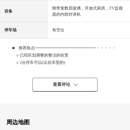
附带复数层玻璃，开放式厨房，TV监视
设备
器的内部对讲机
停车场
有空位
■ 推荐焦点━━━━━━━━━━━━━━━・・・・・
○ 已经区划调整的整洁的街景
○ 2台停车可以(出自车型的)
■ 建筑物的特徴
━━━━━━━━━━━━━━━・・・・・
查看评论
○ 约17.8张塌塌米LDK
○ 约7.5张塌塌米西式房间是约6.6张塌塌米，约5.2张塌塌
米3个房间
○ 有2个地方阳台
○ 步入式衣帽间以及壁橱有
周边地图