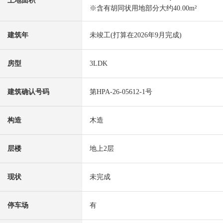
土地面积
※含有胡同状用地部分大约40.00m²
建筑年
未竣工(打算在2026年9月完成)
房型
3LDK
建筑确认号码
第HPA-26-05612-1号
构造
木造
层楼
地上2层
现状
未完成
停车场
有