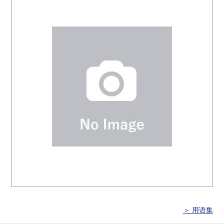
＞ 用语集