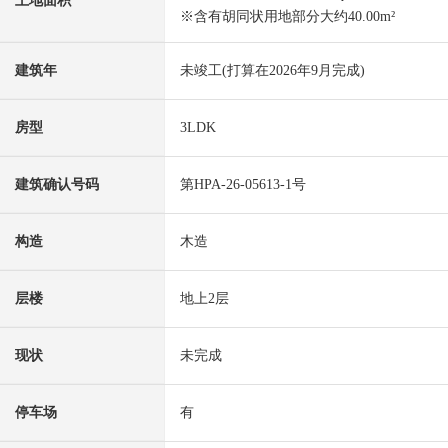
土地面积
※含有胡同状用地部分大约40.00m²
建筑年
未竣工(打算在2026年9月完成)
房型
3LDK
建筑确认号码
第HPA-26-05613-1号
构造
木造
层楼
地上2层
现状
未完成
停车场
有