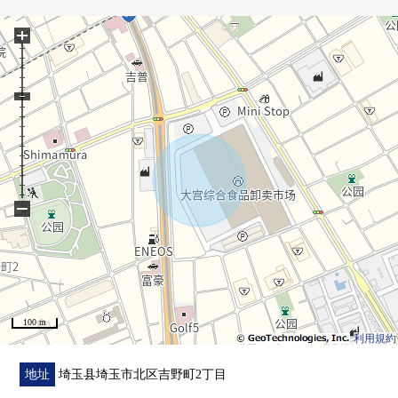
○ 有TV监视器的内部对讲机
+
○ 有淋浴的盥洗台
○ 在楼梯、浴室、厕所扶手设置
○ 地板下边收纳
■ 在找想要的家方面给予帮助的━━━━━・・・
房源的详细、需讨论是如有意向，请跟我们联系。
−
100 m
利用規約
地址
埼玉县埼玉市北区吉野町2丁目