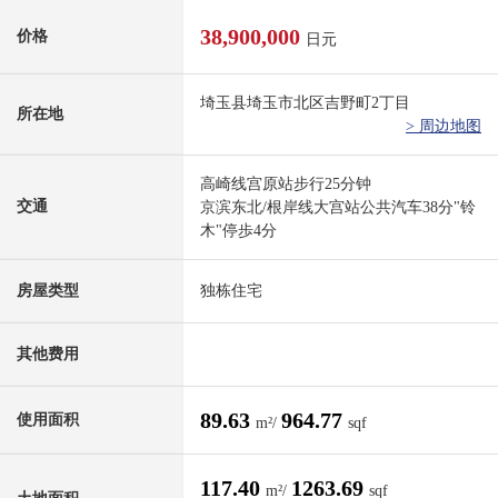
38,900,000
价格
日元
埼玉县埼玉市北区吉野町2丁目
所在地
> 周边地图
高崎线宫原站步行25分钟
交通
京滨东北/根岸线大宫站公共汽车38分"铃
木"停歩4分
房屋类型
独栋住宅
其他费用
89.63
964.77
使用面积
m²/
sqf
117.40
1263.69
m²/
sqf