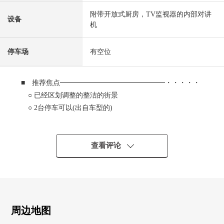
附带开放式厨房，TV监视器的内部对讲
设备
机
停车场
有空位
■ 推荐焦点━━━━━━━━━━━━━━━・・・・・
○ 已经区划调整的整洁的街景
○ 2台停车可以(出自车型的)
■ 建筑物的特徴
━━━━━━━━━━━━━━━・・・・・
查看评论
○ 约16.87张塌塌米LDK(含有餐具室)
○ 有2个地方阳台
○ 走入式鞋柜或者步入式衣帽间收纳丰富
■ 设备・设计
周边地图
━━━━━━━━━━━━━━━・・・・・