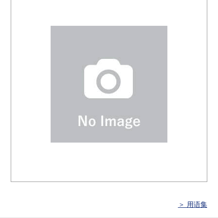
＞ 用语集