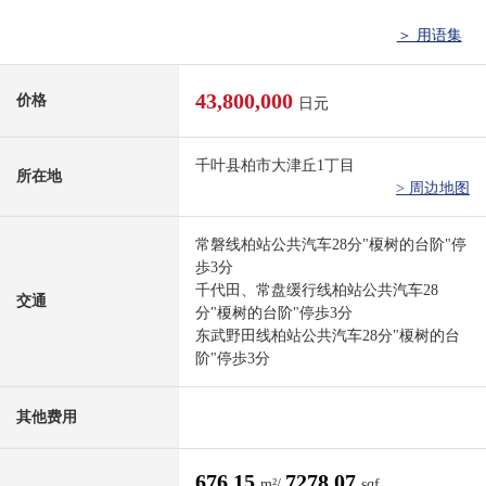
＞ 用语集
43,800,000
价格
日元
千叶县柏市大津丘1丁目
所在地
> 周边地图
常磐线柏站公共汽车28分"榎树的台阶"停
歩3分
千代田、常盘缓行线柏站公共汽车28
交通
分"榎树的台阶"停歩3分
东武野田线柏站公共汽车28分"榎树的台
阶"停歩3分
其他费用
676.15
7278.07
m²/
sqf