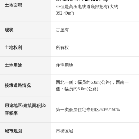
土地面积
※但是高压电线道底部把有(大约
392.49m²)
现状
古屋有
土地权利
所有权
土地用途
住宅用地
西北一侧：幅员约6.0m(公路)，西南一
接壤道路情况
侧：幅员约6.0m(公路)
用途地区/建筑面积比/
第一类低层住宅专用区/60%/150%
容积率
城市规划
市街区域