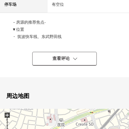
停车场
有空位
－房源的推荐焦点-
▼位置
・ 筑波快车线、东武野田线
"流山大鹰之森"车站步行5分钟
▼Mansion的特徴
查看评论
・三井不动产RESIDENTIAL株式会社开发并分售
・257户全体户数的ＢＩＣ地方自治团体(A～C栋)
・2015年7月築
・能不在时收到行李的智能快递柜
・充实的共用设施※一部分收费
周边地图
贵宾室·派对房·研究房·兒童房
・宠物饲养可(使用有特殊规则)
+
▼房间的特徴