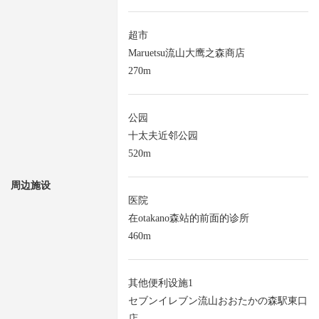
超市
Maruetsu流山大鹰之森商店
270m
公园
十太夫近邻公园
520m
周边施设
医院
在otakano森站的前面的诊所
460m
其他便利设施1
セブンイレブン流山おおたかの森駅東口
店