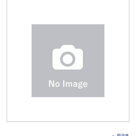
＞ 用语集