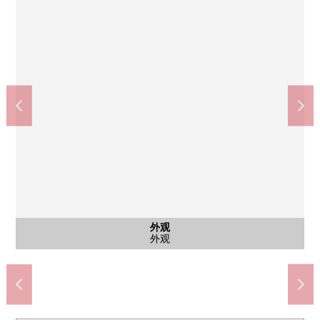
公共汽车
公共汽车
西式房间
西式房间
共有部分
共有部分
共有部分
其他当地
其他当地
外观
入口
入口
入口
厨房
洗脸
洗脸
厕所
阳台
外观
外观
外观
外观
外观
外观
7-Eleven流山大鹰之森站东口店(约280m)
Lawson流山大鹰之森站前店(约340m)
Maruetsu流山大鹰之森商店(约270m)
流山市立ogurono森中学校(约1640m)
流山市立ogurono森小学(约1520m)
垃圾堆放处、自行车停放处
智能快递柜
垃圾堆放处
共有部分
公共汽车
公共汽车
西式房间
西式房间
西式房间
盥洗台
盥洗台
外观
入口
入口
入口
客厅
客厅
厨房
厕所
阳台
名牌
外观
外观
外观
外观
外观
外观
外观