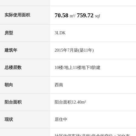
70.58
759.72
实际使用面积
m²/
sqf
房型
3LDK
建筑年
2015年7月築(築11年)
总楼层数
10楼/地上11楼地下0阶建
朝向
西南
阳台面积
阳台面积12.40m²
现状
居住中