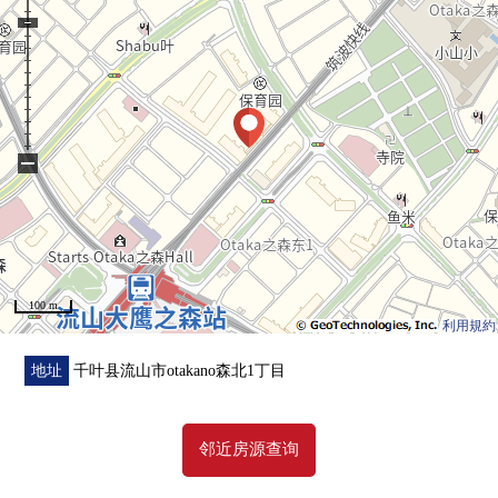
・阳光、通风关于10楼部分，南西住戸良好
・实际使用面积：70.58平米的3LDK+WIC
・WIC全居室存储空间有
▼设备
・地板暖气(客餐厅部分)
−
・组合厨房
3份炉子·垃圾处理器、餐具冲洗烘干机
・1418尺寸的浴室、浴室暖气烘干机
・附带电视监视器的双层防盗门系统
100 m
■ 在找想要的家方面给予帮助的━━━━━・・・
利用規約
房源的详细、需讨论是如有意向，请跟我们联系。
地址
千叶县流山市otakano森北1丁目
邻近房源查询