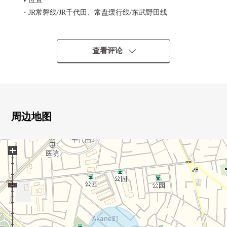
・JR常磐线/JR千代田、常盘缓行线/东武野田线
"柏"车站步行23分钟
▼土地的特徴
查看评论
・土地面积：163.00平米(约49.30坪)
・第一类低层住宅专用区
・建筑面积比：50%容积率：100%
・在建筑包含条件待售土地，没有
能在喜欢的House厂商建造
周边地图
■ 在找想要的家方面给予帮助的━━━━━・・・
+
房源的详细、需讨论是如有意向，请跟我们联系。