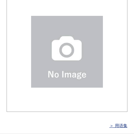
＞ 用语集