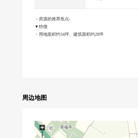
－房源的推荐焦点-
▼特徴
・用地面积约34坪、建筑面积约28坪
・约15.0张塌塌米宽松的LDK
・有舒适的约6.0张塌塌米日式房间
・光照好的朝南
・附带来客时便利的TV监视器的内部对讲机
▼翻新内容(2025年10月实施)
・厨房，浴室，厕所，盥洗台交换
・Cross张替，草席面换得到拉门、隔扇换新CF张替
・室内干洗，白蚁点检
周边地图
▼周边环境
・第一类低层住宅专用区的清静的住宅区
・和大宫小学(约700m)宫津公园(约130m)
容易做育儿的居住环境
+
■ 在找想要的家方面给予帮助的━━━━━・・・