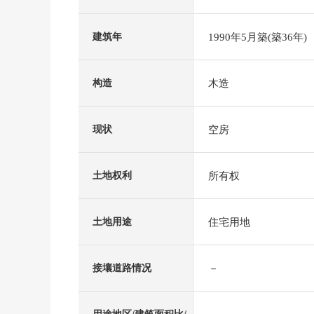
1990年5月築(築36年)
建筑年
木造
构造
空房
现状
所有权
土地权利
住宅用地
土地用途
－
接壤道路情况