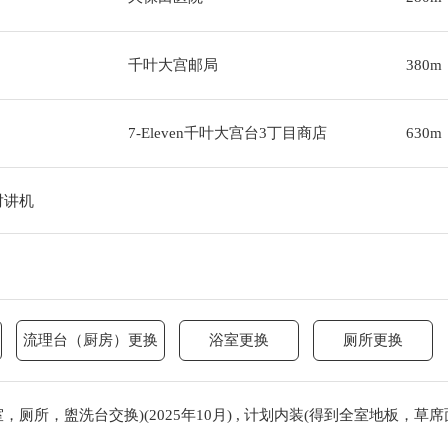
千叶大宫邮局
380m
7-Eleven千叶大宫台3丁目商店
630m
对讲机
流理台（厨房）更换
浴室更换
厕所更换
厕所，盥洗台交换)(2025年10月) , 计划内装(得到全室地板，草席