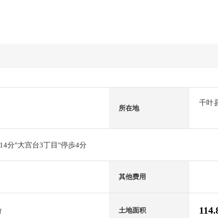
千叶
所在地
4分"大宫台3丁目"停歩4分
其他费用
114
土地面积
f