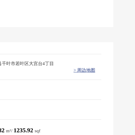
县千叶市若叶区大宫台4丁目
> 周边地图
.82
1235.92
m²/
sqf