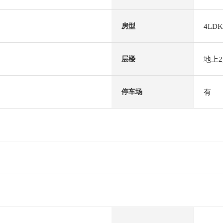
4LDK
房型
地上
层楼
有
停车场