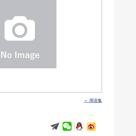
＞ 用语集