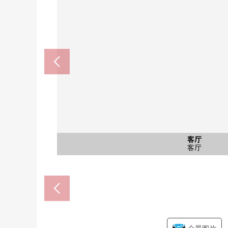
千叶市立大宫小学(约700
公共汽车
日式房间
西式房间
客厅
客厅
厨房
洗脸
厕所
门口
院子
风景
外观
千叶大宫邮局(约380m
6.0张塌塌米日式房间
5.0张塌塌米西式房间
步行9分钟
整体卫浴
客厅
客厅
厨房
洗脸
厕所
门口
院子
风景
外观