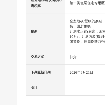
用途地区/建筑面积比/
第一类低层住宅专用区/5
容积率
全室地板/壁纸的换贴
换，厕所更换
计划水运转(厨房，浴室
翻新
10月)，计划内装(得
张替换，隔扇换新CF张替)
仲介
交易方式
2026年8月21日
下期更新日期
－
备注