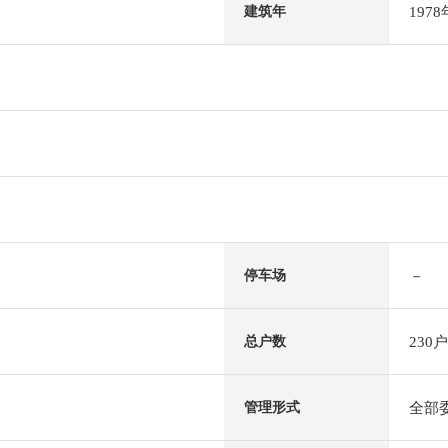
197
建筑年
－
停车场
230户
总户数
全部
管理形式