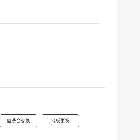
盥洗台交换
地板更换