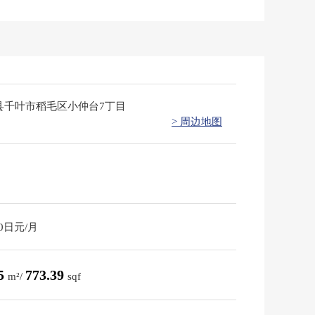
县千叶市稻毛区小仲台7丁目
> 周边地图
40日元/月
85
773.39
m²/
sqf