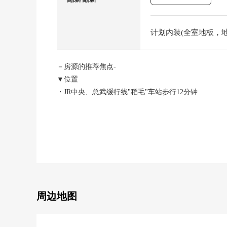
计划内装(全室地板，地板
－房源的推荐焦点-
▼位置
・JR中央、总武缓行线"稻毛"车站步行12分钟
・京成电铁千叶线"京成稻毛"车站步行13分钟
▼Mansion的特徴
・230户总户数的大规模的Mansion
・能和重要的宠物一起渡过(有特殊规则)
▼房间的特徴
・71.85平米，南西的房间
周边地图
・约13.6张塌塌米宽敞的LDK