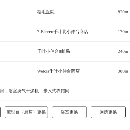
稻毛医院
820m
7-Eleven千叶北小仲台商店
170m
千叶小仲台8邮局
240m
Welcia千叶小仲台商店
380m
房，浴室换气干燥机，步入式衣帽间
流理台（厨房）更换
浴室更换
厕所更换