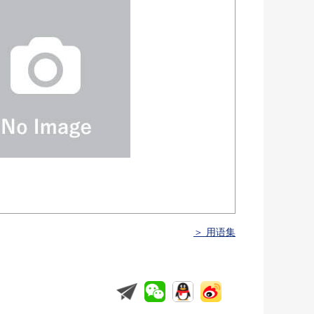
＞ 用语集