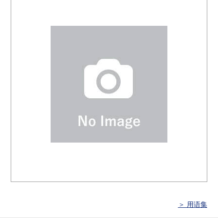
＞ 用语集