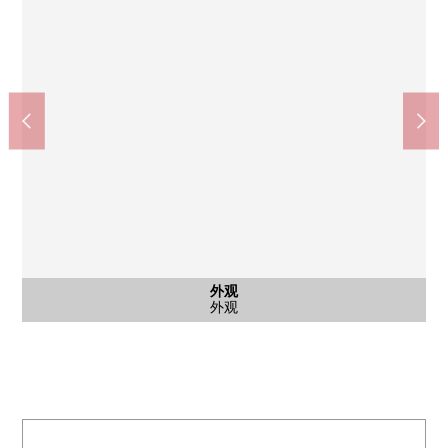
共有部分
停车场
外观
入口
入口
穴川公园(约120m)
入口入口
入口入口
垃圾场地
停车场
外观