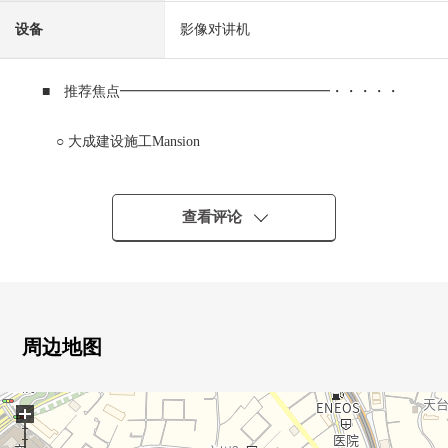
设备
影像对讲机
■ 推荐焦点━━━━━━━━━━━━━━━・・・・・
○ 大成建设施工Mansion
○ 中小学步行3分钟的范围以内
查看评论
○ 在用地里，绿丰富的种植
○ 对育儿客气的环境
○ 能使用2线路3车站
周边地图
千叶都市单轨电车"天台"车站步行9分钟
JR总武线"西千叶"车站步行21分钟
+
JR总武线"稻毛"车站步行23分钟