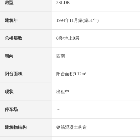
房型
2SLDK
建筑年
1994年11月築(築31年)
总楼层数
6楼/地上9层
朝向
西南
阳台面积
阳台面积9.12m²
现状
出租中
停车场
－
建筑物结构
钢筋混凝土构造