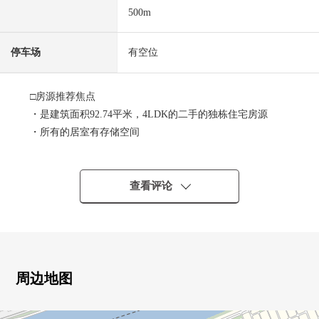
500m
停车场
有空位
□房源推荐焦点
・是建筑面积92.74平米，4LDK的二手的独栋住宅房源
・所有的居室有存储空间
・有阁楼收纳
・约15张塌塌米能注视宽敞的生活的柜台厨房
・日光，通风良好度
查看评论
・有智能浴缸，浴室烘干机，组合厨房等的设备
□周边环境
・西淀川中岛邮局步行5分钟
・全家便利店中岛1丁目商店步行7分钟
周边地图
・中岛公园步行10分钟
・中岛东公园步行11分钟