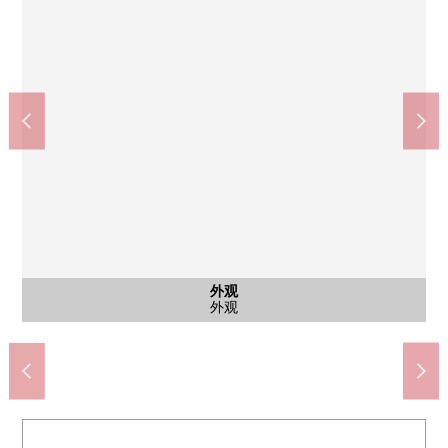
全家便利店中岛1丁目(约500m)
西淀川中岛邮局(约350m)
中岛东公园(约820m)
中岛公园(约780m)
停车场
外观
外观
步行10分钟
步行11分钟
步行5分钟
步行7分钟
停车场
外观
外观