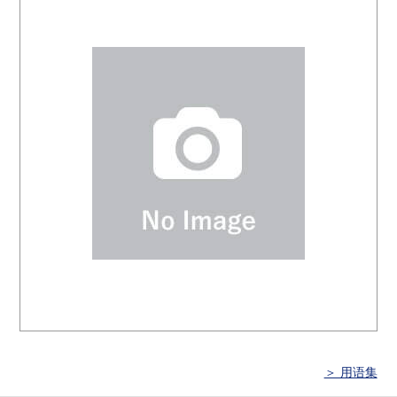
＞ 用语集