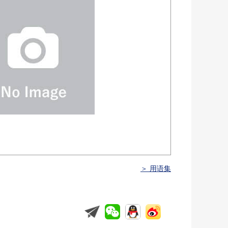
＞ 用语集