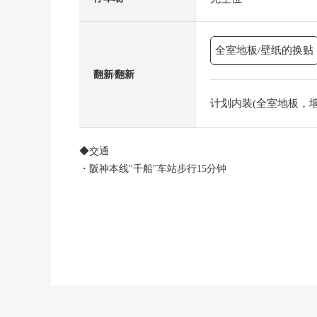
全室地板/壁纸的换贴
翻新⁄翻新
计划内装(全室地板，墙，门)
◆交通
・阪神本线"千船"车站步行15分钟
◆推荐点数
・可饲养宠物的Mansion(规章有)
・风景关于地上15层楼11楼部分的住戸良好
・阳光在适合东南的阳台良好
・走廊也不仅各居室而且有WIC，作为存储空间丰富
・厨房柜台被设置，能顺利进行用餐的配餐、收拾