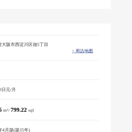
府大阪市西淀川区佃5丁目
> 周边地图
70日元/月
25
799.22
m²/
sqf
1年4月築(築35年)