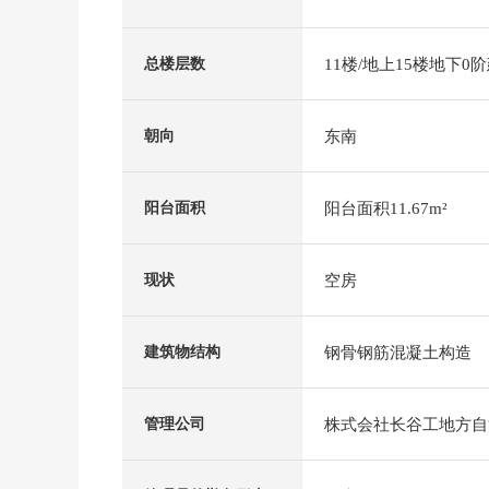
11楼/地上15楼地下0
总楼层数
东南
朝向
阳台面积11.67m²
阳台面积
空房
现状
钢骨钢筋混凝土构造
建筑物结构
株式会社长谷工地方自
管理公司