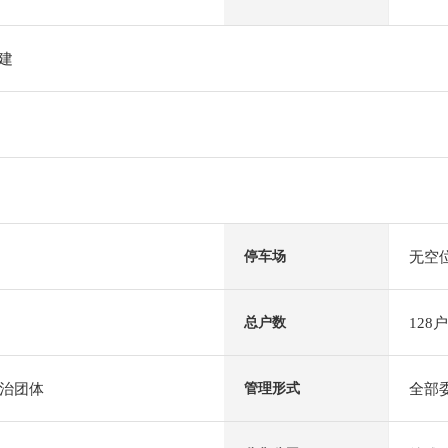
阶建
无空
停车场
128户
总户数
治团体
全部
管理形式