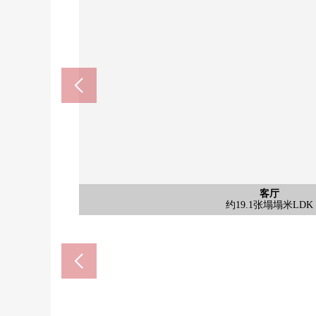
Lawson佃4丁目商店(约35
大阪市立佃西小学(约1000
大阪市立佃中学(约1200
公共汽车
停车场
客厅
外观
厨房
洗脸
洗脸
厕所
客厅
客厅
收纳
室内
室内
门口
入口
入口
其他
其他
其他
外观
外观
外观
自行车停放处，摩托车
约6.0张塌塌米西式房
约5.4张塌塌米西式房
约19.1张塌塌米LDK
约19.1张塌塌米LDK
步行13分钟
步行15分钟
步行5分钟
公共汽车
走廊WIC
洗衣槽
停车场
外观
厨房
洗脸
厕所
客厅
门口
入口
入口
信箱
电梯
外观
外观
外观