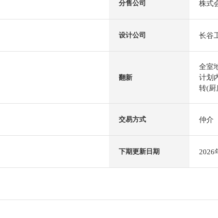
株式
分售公司
长谷
设计公司
全室
计划内
翻新
转(厨房
仲介
交易方式
202
下期更新日期