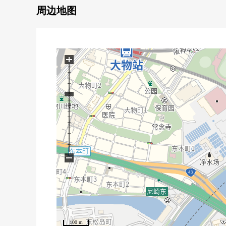
◆2025年10月完毕济翻新内容
周边地图
・Cross张替(LDK，厨房墙，西式房间一部分)
・CF张替
・修理工程
・玻璃TOP炉子交换
+
・西式房间门交换
・室内清洁
◆周边环境
・Lawson佃4丁目商店步行5分钟(约350m)
・佃西小学步行13分钟(约1000m)
・佃中学步行15分钟(约1200m)
−
100 m