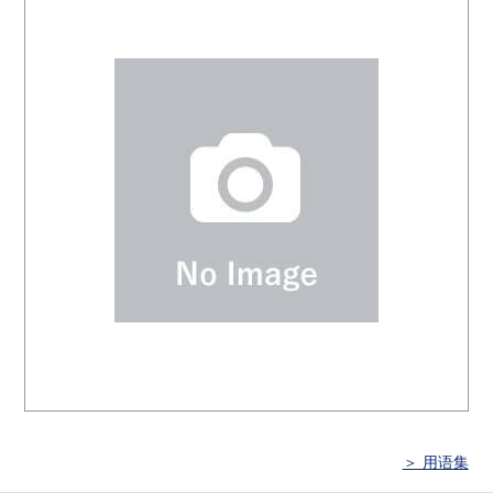
＞ 用语集