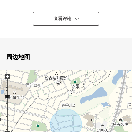
0容易做制订计划的约62.4坪的整形地
0能为前面道路超过8m安全地进行车的出入
0光照在南侧道路良好
查看评论
0与道路的高低差别的少的平地
■LIFE信息
○仙台市立鹤谷小学步行13分钟的约970m
○仙台市立鹤谷中学步行7分钟的约520m
0鹤谷山泽公园步行2分钟的约130m
周边地图
0仙台Open医院步行7分钟的约490m
0MINISTOP南光台东商店步行8分钟的约620m
+
0TSURUHA药品仙台鹤谷商店步行10分钟的约780m
0鹤谷新鲜ichiba步行10分钟的约800m
0界内鹤谷购物中心Aba步行13分钟约970m
0诗里亚仙台鹤谷商店步行11分钟的约840m
0七十七银行鹤谷分店步行13分钟的约1010m
0COOP MIYAGI鹤谷商店步行13分钟的约990m
0泉南光台南3邮局步行15分钟的约1130m
[交通]