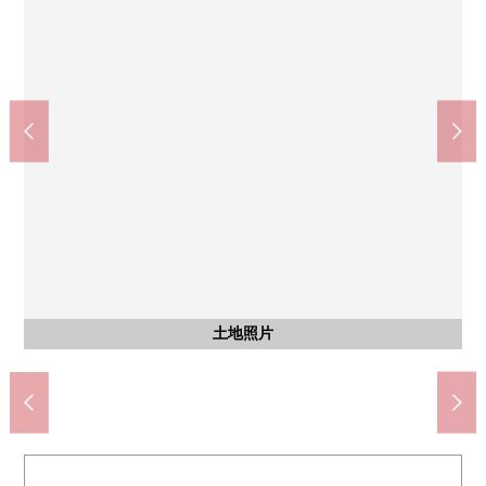
COOP MIYAGI消费合作社台原商店(约630m)
东照宫站(JR东日本仙山线)(约1410m)
TSURUHA药品仙台台原商店(约40m)
Lawson仙台台原5丁目商店(约20m)
7-Eleven仙台台原站前店(约550m)
仙台市立台原小学(约350m)
仙台市立台原中学(约230m)
tochinoki公园(约690m)
地下铁台原站(约800m)
台原森林公园(约860m)
东北劳灾病院(约890m)
仙台台原邮局(约890m)
土地照片
含有前面道路的外观
含有前面道路的外观
步行18分钟。
步行10分钟
步行11分钟
步行12分钟
步行12分钟
步行5分钟
步行3分钟
步行1分钟
步行1分钟
步行7分钟
步行8分钟
步行9分钟
土地照片
土地照片
土地照片
土地照片
土地照片
土地照片
土地照片
土地照片
土地照片
土地照片
土地照片
土地照片
停车场