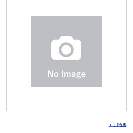
＞ 用语集