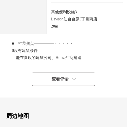
其他便利设施3
Lawson仙台台原5丁目商店
20m
■ 推荐焦点━━━━━・・・・・
0没有建筑条件
能在喜欢的建筑公司、House厂商建造
0道路和FLAT
0可以2路线使用的位置(仙台市地铁南北线，JR仙山线)
0在周围，生活便利设施大多数
查看评论
0作为投资用物件，也推荐
■ LIFE信息━━━━━・・・・・
[学区]
○仙台市立台原小学步行5分钟的约350m
周边地图
○仙台市立台原中学步行3分钟的约230m