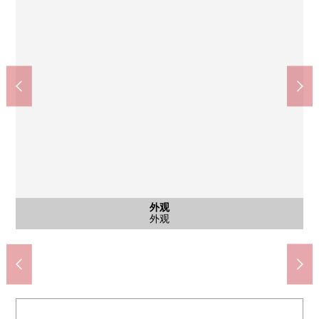
Peacock Store久我山商店(约560m)
久我山站(京王井之头线)(约490m)
久我山站(京王井之头线)(约490m)
峰会商店久我山商店(约630m)
含有前面道路的外观
外观
外观
院子
其他
厕所
共有部分(销售价格不包括供给品)
销售价格不包括供给品
房源前面道路
步行7分钟
步行7分钟
步行7分钟
步行8分钟
日式房间
日式房间
日式房间
日式房间
日式房间
外观
外观
室内
室内
其他
其他
院子