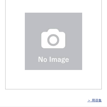
＞ 用语集