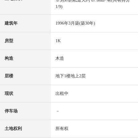
※另外的私道大约 67.66m² 有(共有持分
1/9)
建筑年
1996年3月築(築30年)
房型
1K
构造
木造
层楼
地下1楼地上2层
现状
出租中
停车场
－
土地权利
所有权