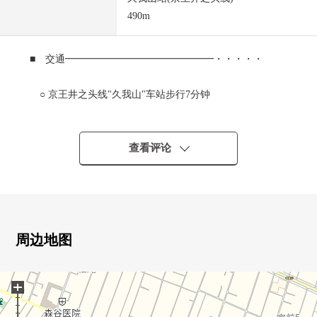
490m
■ 交通━━━━━━━━━━━━━━━・・・・・
○ 京王井之头线"久我山"车站步行7分钟
■ 推荐焦点━━━━━━━━━━━━━━━・・・・・
查看评论
0 清静的住宅区
0 出借并用住宅
0 地下1楼地上2层
0 居住部分<5LDK+K>
0 出借部分<1R*3户>
周边地图
0 小房间背后收纳，地下库房
0 茶室(供有nijiri口的茶室，水坑，茶室使用的厨房)
+