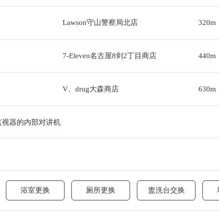
Lawson守山警察局北店
320m
7-Eleven名古屋8剑2丁目商店
440m
V、drug大森商店
630m
监视器的内部对讲机
浴室更换
厕所更换
盥洗台交换