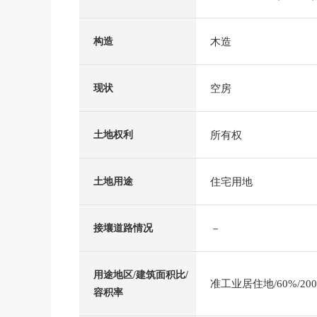
木造
构造
空房
现状
所有权
土地权利
住宅用地
土地用途
－
接壤道路情况
用途地区/建筑面积比/
准工业居住地/60%/20
容积率