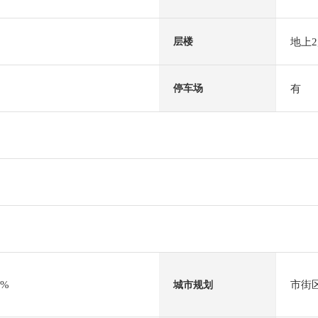
地上
层楼
有
停车场
0%
市街
城市规划