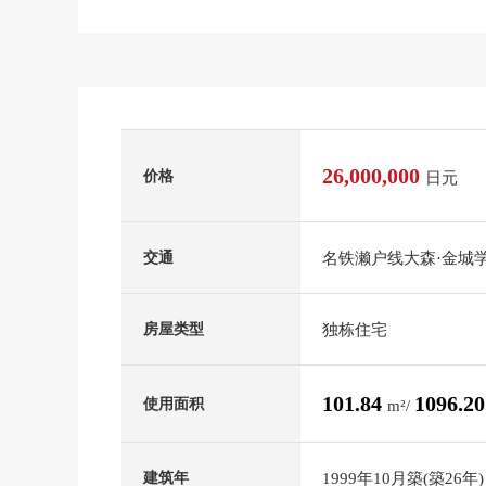
26,000,000
价格
日元
名铁濑户线大森·金城
交通
独栋住宅
房屋类型
101.84
1096.2
使用面积
m²/
1999年10月築(築26年)
建筑年