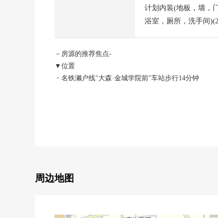
计划内装(地板，墙，门，室
浴室，厕所，洗手间)(20
－房源的推荐焦点-
▼位置
・名铁濑户线"大森·金城学院前"车站步行14分钟
▼建筑物的特徴
・建筑面积约101.84平米的木造2阶建、4LDK独栋住宅
・能尽情享受蜷曲者如果的3份的停车位
※出自车型的限制有
▼房间的特徴
・让水周围集中于1楼，考虑生活的房型
周边地图
・明亮地有开放感觉的客厅
▼设备