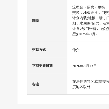
流理台（厨房）更换，
交换，地板更换，门交
计划内装(地板，墙，门，
翻新
划，水周围(厨房，浴室，
计划○纱门张替○白蚁点检
壁)(2025年9月)
仲介
交易方式
2026年8月13日
下期更新日期
在居住诱导区域(需要
备注
度地区以外