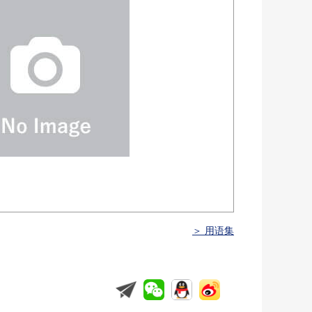
＞ 用语集