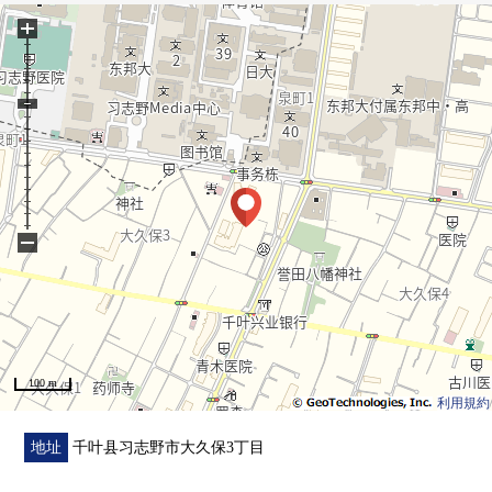
好
+
・阳光、通风在两面阳台良好
・全室木地板
▼设备
・被考虑隐私的门口前面的凹室
・在厨房，在家务的时候有短nitsunagaru洗碗机
・对雨天的洗衣有用的浴室换气干燥机
−
▼翻新内容
・2021年5月洗碗机交换、热水器交换
・2025年12月浴室换气干燥机交换
▼周边环境
100 m
・THE BIG-A习志野大久保商店约40m和购物便利
利用規約
・到京成大久保站继续的"学校okubo商店街"
在yuu road路面临的Mansion
地址
千叶县习志野市大久保3丁目