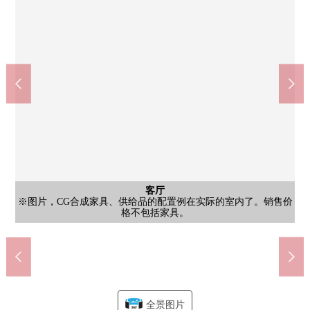
全家便利店日本大学生产工学部前商店(约80m)
公共汽车
停车场
客厅
客厅
外观
客厅
厨房
洗脸
厕所
室内
外观
外观
外观
入口
入口
入口
[浴室]不在气候以及时间有关系，有浴室烘干机的，能心情舒畅地
[厕所]有清洁可以使用的温水冲洗马桶座。具有吊戸棚，收藏清扫
[当地外观照片]为用地里面的植树的保养细心周到用眼睛看季节的
[停车场]用地里面的停车场可以使用。费用或者尚余的空位状况等
步行1分钟。24小时营业。在好的距离在微小的采购有。有酒类、
※图片，CG合成家具、供给品的配置例在实际的室内了。销售价
[约2.9张塌塌米厨房/]是食器洗乾燥機被设置的组合厨房。能缩短
[约6.2张塌塌米西式房间/]有壁橱，并且能充分收藏衣服、包。有
[当地外观照片]位于钢骨钢筋混凝土构造，12层楼地上的9楼。总
[洗脸室]存储空间被结实地设立的洗脸室。因为是大的1面镜子所
[当地外观照片]步行1分钟的范围以内拥有超市和便利店。是也便
[当地外观照片]是位于地上12层楼9楼部分的住戸。难以在意来自
[入口]Mansion名记录下来的名牌。在在家里叫朋友的时候，请作
[入口]Mansion入口附近在打伞，因为有屋顶所以回家了的时候，
[入口]有防盗门系统，TV监视器的内部对讲机被搭载。是被在安
[约14张塌塌米客厅/]舒服的阳光从面向南西阳台的大的窗插进
[约14张塌塌米客厅/]舒服的阳光从面向南西阳台的大的窗插进
客厅
收纳
室内
室内
室内
门口
风景
其他
使洗的衣物干燥。作为花粉对策，也视为好东西。
[约14张塌塌米客厅/]漂亮地上演空间的客厅的墙
要洗的东西的时间，能增加和家族渡过的时间。
THE BIG-A习志野大久保商店(约40m)
的详细是如有意向，请跟我们联系。
习志野市立大久保小学(约690m)
外面的视线，能舒适地舒畅。
不惊慌失措而能把伞闭起来。
效地可以灵活使用住空間。
于突然的购物的居住环境。
[约6.2张塌塌米西式房间/]
[约4张塌塌米西式房间/]
[约4张塌塌米西式房间/]
按照学校okubo(约10m)
以也容易做外表检查。
全面考虑的Mansion。
第2中学(约1120m)
yuu road(约10m)
格不包括家具。
工具、卫生纸。
户数是44户。
变换，感到。
为记号使用。
自行车停放处
香烟的处理。
[客厅收纳]
去。
去。
门口
风景
全景图片