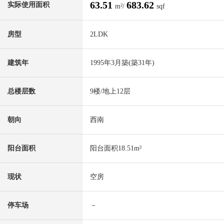
63.51
683.62
实际使用面积
m²/
sqf
房型
2LDK
建筑年
1995年3月築(築31年)
总楼层数
9楼/地上12层
朝向
西南
阳台面积
阳台面积18.51m²
现状
空房
停车场
－