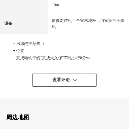
10m
影像对讲机，全室木地板，浴室换气干燥
设备
机
－房源的推荐焦点-
▼位置
・京成电铁干线"京成大久保"车站步行8分钟
▼Mansion的特徴
・钢骨钢筋混凝土构造12阶建
查看评论
・出自防盗门的安全
・有可以来访者的确认的监视器的内部对讲机
▼房间的特徴
・实际使用面积63.51平米的2LDK(把3LDK改为2LDK)
周边地图
・被为9楼部分南西3一方采光房考虑隐私，阳光风景都良