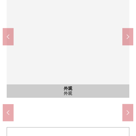
西式房间
西式房间
西式房间
西式房间
西式房间
西式房间
西式房间
公共汽车
共有部分
共有部分
共有部分
共有部分
共有部分
停车场
停车场
外观
风景
客厅
客厅
客厅
厨房
厨房
厨房
收纳
洗脸
洗脸
厕所
厕所
其他
门口
阳台
阳台
入口
入口
入口
其他
阿尔卡配套元件锦糸町(约800m)
墨田区立竖川中学(约230m)
墨田区立绿小学(约570m)
西式房间(约4.5张塌塌米)
西式房间(约4.5张塌塌米)
西式房间(约4.5张塌塌米)
西式房间(约6.0张塌塌米)
西式房间(约6.0张塌塌米)
西式房间(约6.0张塌塌米)
西式房间(约5.0张塌塌米)
入口·howaie(集会空间)
浴室(1418尺寸)
厕所(在盥洗室)
步入式衣帽间
自行车停放处
厨房(洗碗机)
洗脸室(收纳)
内部对讲机
风景(朝南)
1楼休息室
室内走廊
入口路径
共用走廊
洗脸室
停车场
停车场
外观
客厅
客厅
客厅
厨房
厨房
厕所
门口
阳台
阳台
入口
电梯
邮筒
外观