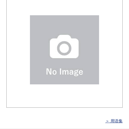
＞ 用语集