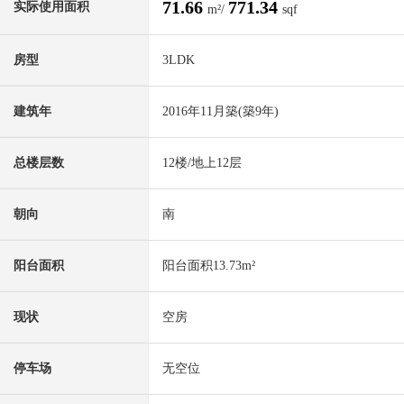
71.66
771.34
实际使用面积
m²/
sqf
房型
3LDK
建筑年
2016年11月築(築9年)
总楼层数
12楼/地上12层
朝向
南
阳台面积
阳台面积13.73m²
现状
空房
停车场
无空位