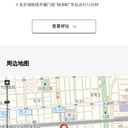
0 东京地铁线半藏门线"锦糸町"车站步行12分钟
0 都营大江户线"两国"车站步行11分钟
0 都营新宿线"菊川"车站步行11分钟
查看评论
■ 推荐焦点━━━━━━━━・・・・・
0 三井不动产RESIDENTIAL株式会社开发并分售
0 2016年11月築
0 适合71.66平米/3LDK/南、东面的采光房
0 1418尺寸的整体卫浴
周边地图
0 约15.6张塌塌米LDK
0 步入式衣帽间(约6.0张塌塌米西式房间)
+
0 宠物2只饲养可(有特殊规则)
0 安全的高的双层防盗门系统
0 24小时都可以外出丢垃圾
0 智能快递柜
0 入口休息室
■翻新内容━━━━━━━━・・・・・