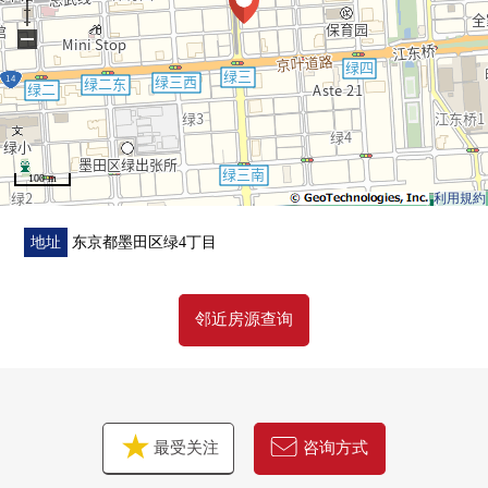
○ Cross换新(LDK，西式房间约5.0张塌塌米，厕所)、热
−
水器交换(2026年5月实施)
○ 室内清洁(2026年6月实施)
100 m
利用規約
地址
东京都墨田区绿4丁目
邻近房源查询
最受关注
咨询方式