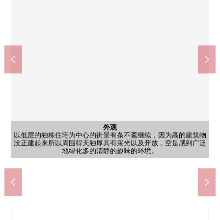
公共汽车
外观
以低层的独栋住宅为中心的街景有条不紊继续，因为高的建筑物
在浴室，容易累积湿气，霉无论如何只用换气扇容易来到的地
外观
客厅
客厅
厨房
厕所
院子
在Open产生舒展的空间的精选的扩大和舒适。是对家族和想珍惜
没正建起来所以周围得天独厚具有采光以及开放，空是感到广泛
作为在周围的街景和蓝天生长外壁的打扮的成功！无在周围，高
即使在室内有也感到充足的阳光和爽快的风的开放感觉是溢出来
一边做厨房工作，一边享受与重要的家族的会话。是家族的交流
方。仅仅只是有窗因为一瞬间可以换气也所以浴缸的霉打扫心情
有热马桶座的功能，心情好，变得不能从厕所出来吗？因为窗来
和孩子一起培养的话，通过在院子的家庭菜园、园艺，回忆也好
马桥站(JR东日本常磐线)(约1320m)
新鲜市场TOP中和仓商店(约800m)
松户市立八崎小学(约1050m)
松户市立第3中学(约770m)
含有前面道路的外观
西式房间
厨房
风景
在开放式厨房，与餐厅的空间的联系产生空间的舒适♪
的客厅。和家族平静地渡过的感觉的好的时间流逝。
渡过的时间的而言正好的明亮地有舒适的住空間。
的建筑物的区域。蓝色的空大大地感到。
地绿化多的清静的趣味的环境。
北侧，风景为高地的位置良好。
到所以经常舒适♪
出生于的厨房♪
步行17分钟。
步行10分钟。
步行14分钟。
步行10分钟。
前面道路
像增加♪
也好。
停车场
洗脸
阁楼
外观