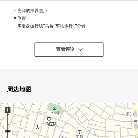
－房源的推荐焦点-
▼位置
・JR常盘缓行线"马桥"车站步行17分钟
▼建筑物的特徴
・建筑面积99.62平米的4LDK
查看评论
・为高地的位置，风景良好
▼房间的特徴
・约20张塌塌米LDK
・步入式衣帽间有
周边地图
・2面阳台
・在西式房间的话便利的有阁楼
+
▼周边环境
・新鲜市场TOP！中和仓商店约800m步行10分钟
・7-Eleven松户千驮堀商店约830m步行11分钟