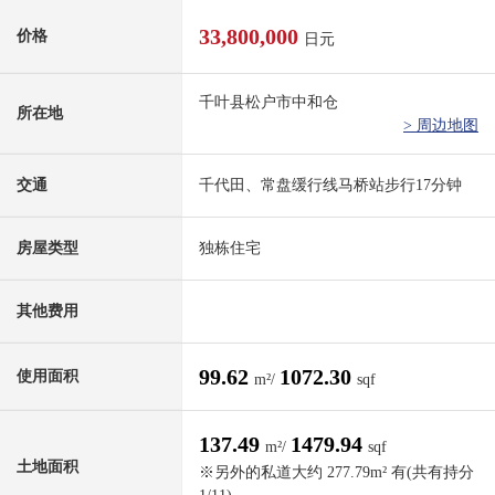
33,800,000
价格
日元
千叶县松户市中和仓
所在地
> 周边地图
交通
千代田、常盘缓行线马桥站步行17分钟
房屋类型
独栋住宅
其他费用
99.62
1072.30
使用面积
m²/
sqf
137.49
1479.94
m²/
sqf
土地面积
※另外的私道大约 277.79m² 有(共有持分