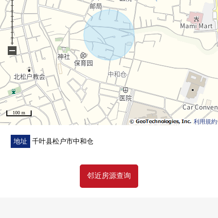
・松本清松户千驮堀商店约850m步行11分钟
・市场医院约410m步行6分钟
・松户市立8 ka崎小学约1050m步行14分钟
・松户市立第3中学约770m步行10分钟
−
・中和仓公园约440m步行6分钟
■ 在找想要的家方面给予帮助的━━━━━・・・
房源的详细、需讨论是如有意向，请跟我们联系。
100 m
利用規約
地址
千叶县松户市中和仓
邻近房源查询