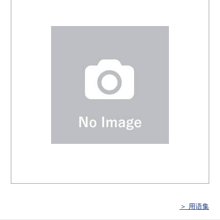
＞ 用语集