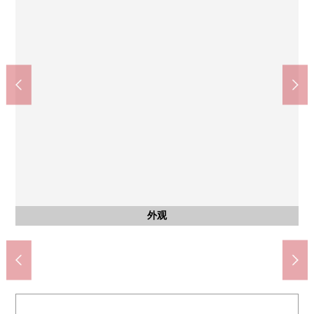
MAMMY MART新鲜市场TOP中和仓商店(约640m)
Lawson·THREE F松户八崎商店(约720m)
松户市立综合性医疗中心(约890m)
松户市立八崎小学(约690m)
松户市立第3中学(约1180m)
业务超市8 ka崎店(约510m)
含有前面道路的外观
含有前面道路的外观
和田公园(约70m)
外观
外观
外观
外观