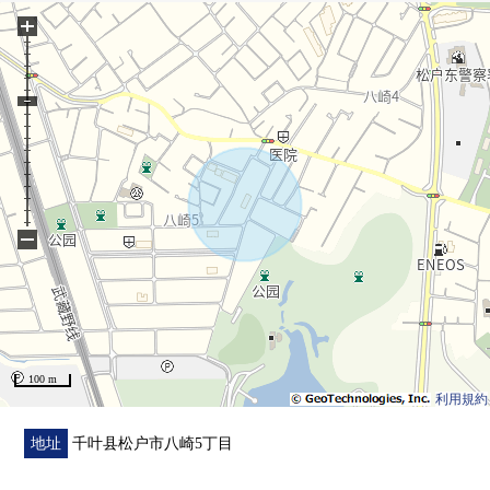
▼周边环境
+
・业务超市8 ka崎店……步行7分钟(约510m)
・新鲜市场TOP中和仓商店……步行8分钟(约640m)
・松户市立八崎小学……步行9分钟(约690m)
・松户市立第3中学……步行15分钟(约1180m)
■ 在找想要的家方面给予帮助的━━━━━・・・
房源的详细、需讨论是如有意向，请跟我们联系。
−
100 m
利用規約
地址
千叶县松户市八崎5丁目