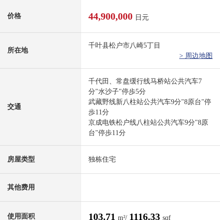
44,900,000
价格
日元
千叶县松户市八崎5丁目
所在地
> 周边地图
千代田、常盘缓行线马桥站公共汽车7
分"水沙子"停歩5分
武藏野线新八柱站公共汽车9分"8原台"停
交通
歩11分
京成电铁松户线八柱站公共汽车9分"8原
台"停歩11分
房屋类型
独栋住宅
其他费用
103.71
1116.33
使用面积
m²/
sqf