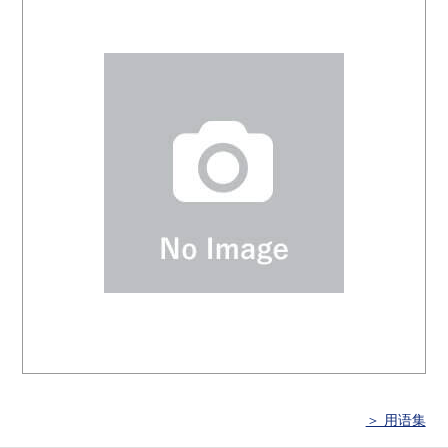
＞ 用语集