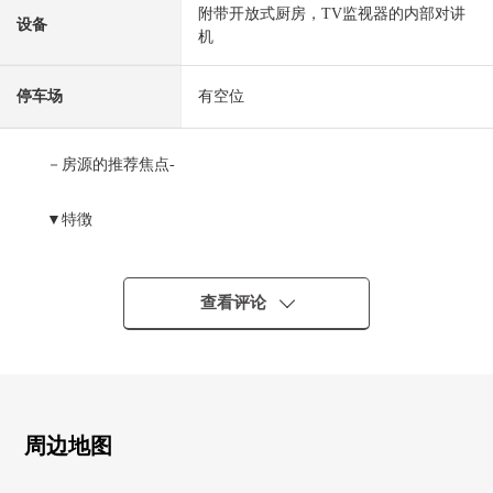
附带开放式厨房，TV监视器的内部对讲
设备
机
停车场
有空位
－房源的推荐焦点-
▼特徴
・2026年9月完成计划的新房独栋住宅
・土地面积：168.51平米(约50.97坪)
・建筑面积：103.71平米(约31.37坪)的4LDK
查看评论
・有舒适的约17.8张塌塌米LDK
・与家族的会话兴奋起来的开放式厨房
・WIC充实的存储空间
・有来客时便利的TV监视器的内部对讲机
・停车位2台分(出自车型的)
周边地图