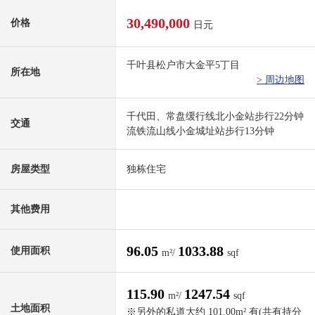
30,490,000
价格
日元
千叶县松户市大金平5丁目
所在地
> 周边地图
千代田、常盘缓行线北小金站步行22分钟
交通
流铁流山线小金城址站步行13分钟
房屋类型
独栋住宅
其他费用
96.05
1033.88
使用面积
m²/
sqf
115.90
1247.54
m²/
sqf
土地面积
※另外的私道大约 101.00m² 有(共有持分