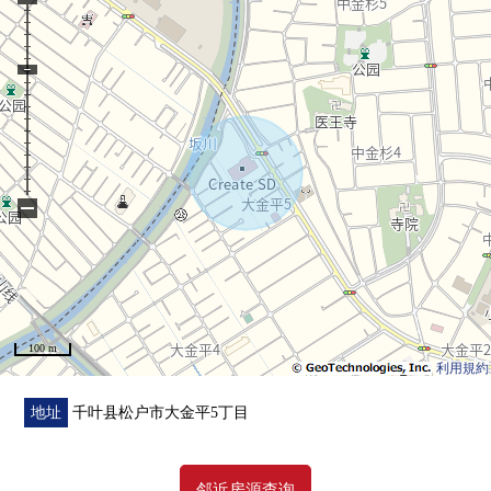
0Cross张替 0外壁涂抹其他
■LIFE信息━━━━━━━━━━━━━━━・・・・・
0 KEIHOKU超市鰭崎商店 约710m
0 全家便利店松户大金平商店 约450m
0 Create S·D松户大金平商店 约320m
−
0 佐藤医院 约880m
0 浅间公园 约150m
0 松户市立零钱北小学 约820m
0 松户市立零钱北中学 约1160m
100 m
利用規約
地址
千叶县松户市大金平5丁目
邻近房源查询