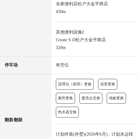
全家便利店松户大金平商店
450m
其他便利设施2
Create S·D松户大金平商店
320m
停车场
有空位
流理台（厨房）更换
浴室更换
厕所更换
盥洗台交换
地板更换
热水器交换
翻新⁄翻新
计划外装(外壁)(2026年6月) , 计划水运转