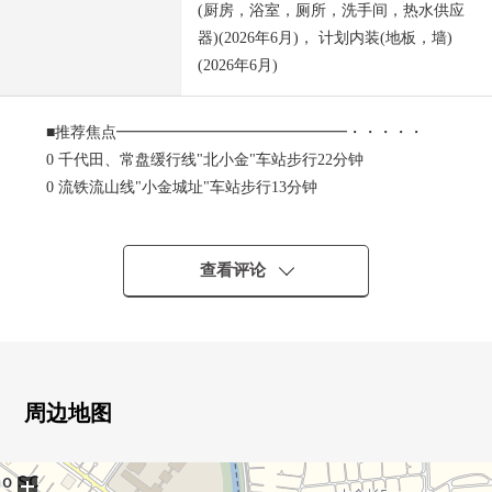
(厨房，浴室，厕所，洗手间，热水供应
器)(2026年6月)， 计划内装(地板，墙)
(2026年6月)
■推荐焦点━━━━━━━━━━━━━━━・・・・・
0 千代田、常盘缓行线"北小金"车站步行22分钟
0 流铁流山线"小金城址"车站步行13分钟
0 土地面积：115.90平米(约35.05坪)
0 建筑面积：96.05平米(约29.05坪)的4LDK
0 第一类低层住宅专用区的清静的住宅区
查看评论
0 日光在南侧道路良好
0 到KEIHOKU超市鰭崎商店步行9分钟(约710m)
■翻新内容(2026年5
月)━━━━━━━━━━━━━━━・・・・・
周边地图
0厨房交换 0整体卫浴交换
0盥洗台交换 0厕所更换
+
0热水器交换 0张床地板重叠张开