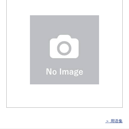
＞ 用语集