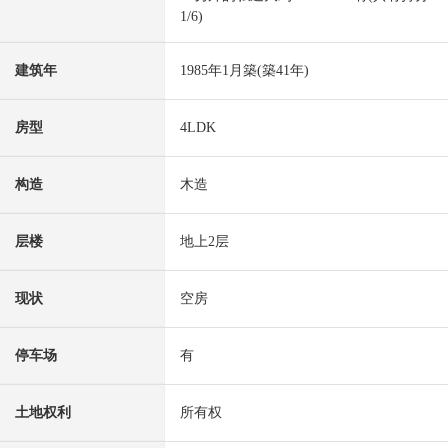
1/6)
建筑年
1985年1月築(築41年)
房型
4LDK
构造
木造
层楼
地上2层
现状
空房
停车场
有
土地权利
所有权