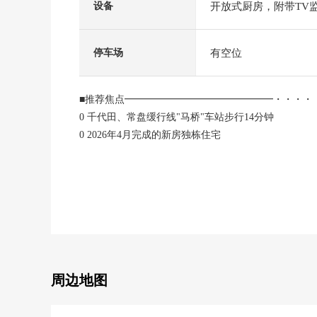
开放式厨房，附带TV
设备
有空位
停车场
■推荐焦点━━━━━━━━━━━━━━━・・・・
0 千代田、常盘缓行线"马桥"车站步行14分钟
0 2026年4月完成的新房独栋住宅
0 土地面积：143.16平米(约43.30坪)
0 建筑面积：105.16平米(约31.81坪)的3LDK
0 第一类低层住宅专用区的清静的住宅区
0 宽敞的约24.1张塌塌米LDK
※隔开对约19.6张塌塌米和约4.5张塌塌米可对应
(另外的隔开工程费用发生。)
○ 从脚下热的地板暖气(客餐厅部分)
0 与家族的对话有弹性的开放式厨房
周边地图
(有餐具冲洗烘干机、净水器)
0 WIC、餐具室·毛巾收纳处、泥地收纳是收纳丰富的