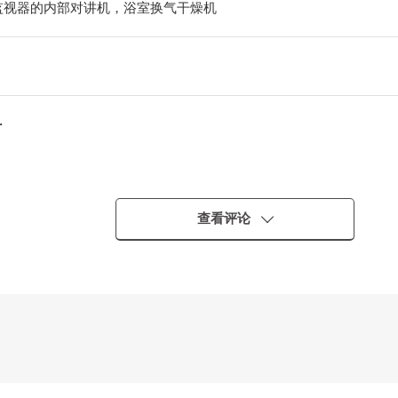
监视器的内部对讲机，浴室换气干燥机
・
查看评论
房型