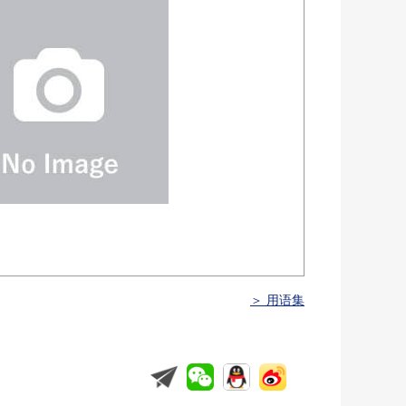
＞ 用语集