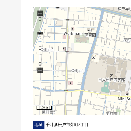
0 便于雨天的洗衣的浴室暖气烘干机
0 有来客时便利的TV监视器的内部对讲机
+
0 停车位有(出自车型的)
■LIFE信息━━━━━━━━━━━━━━━・・
0 奥运会马桥商店 约300m
0 药之福太郎马桥商店 约770m
0 7-Eleven松户荣7丁目商店约270m
0 松户马桥西邮局 约620m
−
0 高木诊所 约660m
0 hosonuma公园 约270m
0 松户市立旭町小学 约670m
0 松户市立旭町中学 约880m
100 m
地址
千叶县松户市荣町8丁目