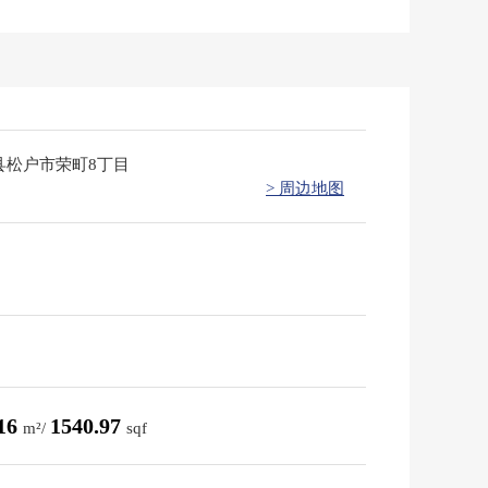
县松户市荣町8丁目
> 周边地图
.16
1540.97
m²/
sqf