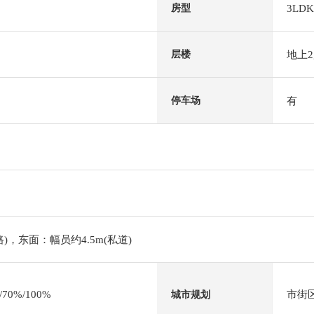
3LDK
房型
地上
层楼
有
停车场
路)，东面：幅员约4.5m(私道)
0%/100%
市街
城市规划