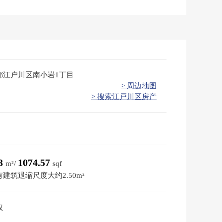
都江户川区南小岩1丁目
> 周边地图
> 搜索江戸川区房产
83
1074.57
m²/
sqf
建筑退缩尺度大约2.50m²
权