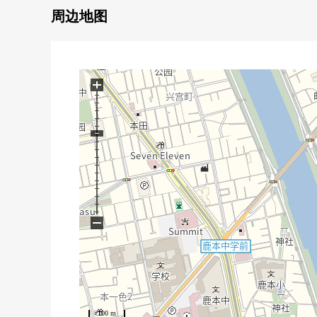
0 整形地
周边地图
0 更地递交
+
−
100 m