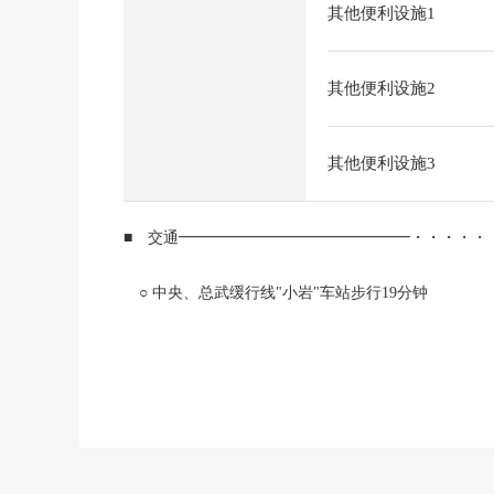
其他便利设施1
其他便利设施2
其他便利设施3
■ 交通━━━━━━━━━━━━━━━・・・・・
○ 中央、总武缓行线"小岩"车站步行19分钟
■ 推荐焦点━━━━━━━━━━━━━━━・・・
0 东北一侧约8.7m公路
0 土地面积：99.83平米(约30.19坪)