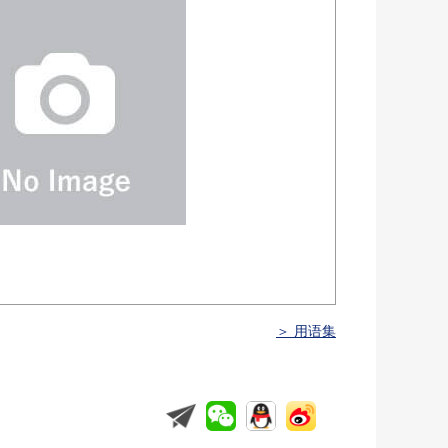
＞ 用语集