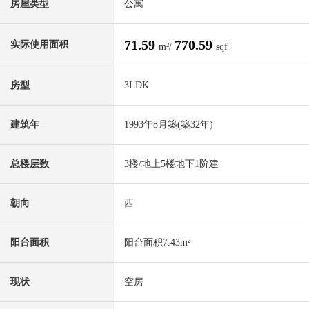
房屋类型
公寓
71.59
770.59
实际使用面积
m²/
sqf
房型
3LDK
建筑年
1993年8月築(築32年)
总楼层数
3楼/地上5楼地下1阶建
朝向
西
阳台面积
阳台面积7.43m²
现状
空房