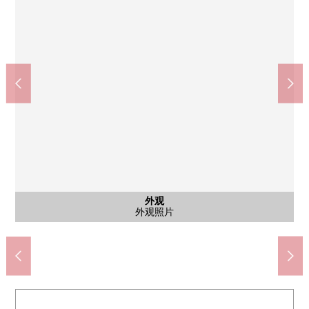
外观
外观
外观
入口
入口
其他
入口
入口
其他
自行车停放处
外观照片
外观照片
外观照片
入口入口
防盗门
入口
入口
入口