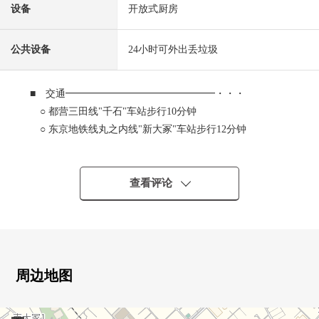
设备
开放式厨房
公共设备
24小时可外出丢垃圾
■ 交通━━━━━━━━━━━━━━━・・・
○ 都营三田线"千石"车站步行10分钟
○ 东京地铁线丸之内线"新大冢"车站步行12分钟
○ JR山手线"巢鸭"车站步行14分钟
■ 房源的特徴━━━━━━━━━━━━━━━・・・
查看评论
○ 71.59平米，3LDK的房间
○ 3楼部分，东面朝向的采光房
○ 专用使用权在的停车场(20,000日元/月)
○ 能在和重要的宠物一起生活的公寓(有细则)
○ 作为24小时都可以外出丢垃圾的Mansion
周边地图
■ 翻新履历(打算在2026年4月下旬完