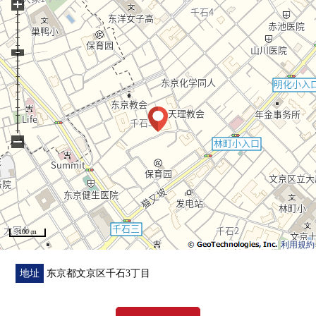
+
成)━━━━━━━━━━━━━━━・・・
○ 地板NEW张替
○ 盥洗台全部已换新
○ 附带TOTO制造冲洗马桶座的厕所全部已换新
○ 组合厨房(有深型食器洗，从属于机)全部已换新
○ 嵌顶灯NEW设置
○ 门全部已换新
○ 墙、天花板Cross NEW换新
−
○ 照明器具NEW设置
○ 室内窗NEW设置
■ 比负责人
━━━━━━━━━━━━━━━━━━・・・・・
100 m
这次到房源详细看，表示衷心感谢。
利用規約
因为关于下列在内览之前甚至承受阶段所以欢迎来电早
熟。
地址
东京都文京区千石3丁目
○ 房源的周边环境的向导以及说明
介绍小学以及中学，离得最近的超市或者公园。