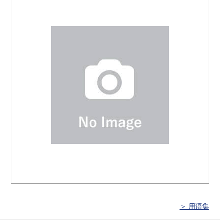
＞ 用语集