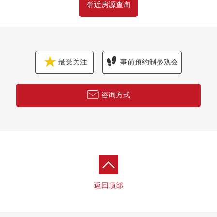
邻近房源查询
也转达看不见的居住地的信息。
○ 顾客专用的资金计划书的制作
除了除了房源价格以外需要的买房各种费用以外无勉
强的贷款偿还数额
事前可以确认。
最受关注
事前预约制参观会
○ 其他房源的介绍
请听想要的条件，请讨论，是那样其他房源的
被认为是介绍以及目标的区域里面的房源被开始出售
咨询方式
的时候的
事前可以确认行情。
○ 贷款预先判断的受理
实际上可以如愿以尝的贷款借款的不安能解除。
在，另外，同时地从期对一个房源领受复数的买房申
请了的时候，
作为如果在贷款事情之前的承认正能够得到的话，能
返回顶部
放心的对方对卖主
请认识，有能领受合同的可能性大起来的优点。