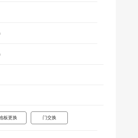
m
m
地板更换
门交换