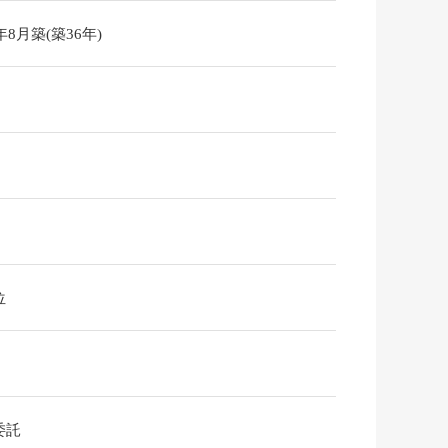
9年8月築(築36年)
位
委託