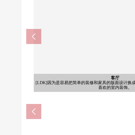
公共汽车
客厅
厨房
厕所
室内
室内
室内
门口
[厨房]支援家务的食器洗乾燥機搭載的组合厨房。3
[约6.5张塌塌米西式房间]是有宽余，放双人床的面积
[约6.3张塌塌米西式房间]从这边，也能进出WTC。
[约6张塌塌米西式房间]光照在面向东南的房间良好
[LDK]因为是容易把简单的装修和家具的版面设计
[浴室]具有能把洗发水或者肥皂放在的柜台。有浴室
[厕所]是有舒适地可以使用的温水冲洗马桶座的厕所
[门口]穿了鞋干净的感的阿尔门口具有放进去的门
其他当地
共有部分
停车场
外观
洗脸
室内
收纳
室内
收纳
室内
收纳
门口
收纳
阳台
客厅
客厅
客厅
厨房
厨房
厨房
厨房
洗脸
入口
入口
[LDK]是面向作为阳光良好度的东南的客厅。是
[洗脸室]是具有三面镜背后，洗脸盘子下部，可
[厨房]收纳被为厨房的上下以及旁边设定，烹调
[外观]小田急线"小田急相模原"车
容易出现在的打扫用品以及卫生
小田急相模原站(小田急小田原线)(
相武台前站(小田急小田原线)(约1
Create Ｓ·Ｄ座间广野台商店(
东林间站(小田急江之岛线)(约2
全家便利店座间邮局前商店(约3
[约6.5张塌塌米WTC(西式房
空间带来重音，作为打扮的
[约6.3张塌塌米WTC(西式房
[阳台]是能进出3个房间的
间带来重音，作为打扮的
[约6张塌塌米CL(西式房间
座间市立相模丘小学(约30
的衣物干燥的地方积极活
座间市立相模中学(约1470
计4个地方用式样可以烹
大荣相武台商店(约530
rakuaruodasaga(约900
[约6.5张塌塌米西式房间
[约6.3张塌塌米西式房间
[入口]能使用智能快递
[约6张塌塌米西式房间
朋友公园(约300m)
喜欢的室内装饰。
[自行车停放处]
持居住空间。
[垃圾堆放处]
[门口收纳]
[洗脸室]
[停车场]
[LDK]
[LDK]
[门口]
[厨房]
[厨房]
[厨房]
[入口]
李。