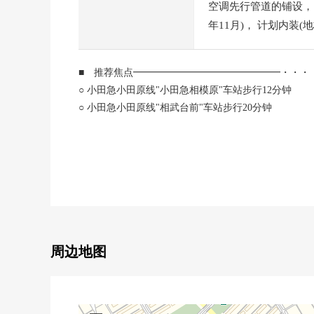
空调先行管道的铺设，门
年11月)， 计划内装(
■ 推荐焦点━━━━━━━━━━━━━━━・・・
○ 小田急小田原线"小田急相模原"车站步行12分钟
○ 小田急小田原线"相武台前"车站步行20分钟
○ 向东南有，阳光良好
○ 有全居室收纳
○ 走过壁橱、大型门口收纳有
○ 生活便利设施充实
○ 防盗门、智能快递柜、EV
■ 2025年11月室内翻新完毕━━━・・・
○换新(地板地板·层瓷砖·Cross)
周边地图
○交换(厨房·浴室·厕所、盥洗台、门口收纳)
○照明器具设置、室内干洗、门口人感觉感应器设置