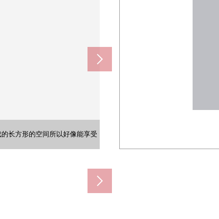
份炉子，同时地用包括烤炉在内的共
。具有WTC，好像能和感觉清醒保
是客气的色调的木纹风格的地板在空
。是客气的色调的木纹风格的地板在
换成的长方形的空间所以好像能享受
烘干机的，气候作为不好的日的洗
。收纳被为上部设定，收藏生活感
口收纳。能不仅鞋而且收藏大的行
充足的阳光插进去的亮的空间。
动的搁板的收纳丰富的洗脸室。
器具或者餐具和感觉清醒整理。
站步行12分钟
纸的存货。
约960m)
600m)
约380m)
560m)
20m)
间一侧)]
室内。
间的)]
阳台。
室内。
的)]
0m)
动。
m)
调。
m)
m)
]
]
柜
]