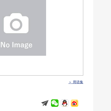
＞ 用语集