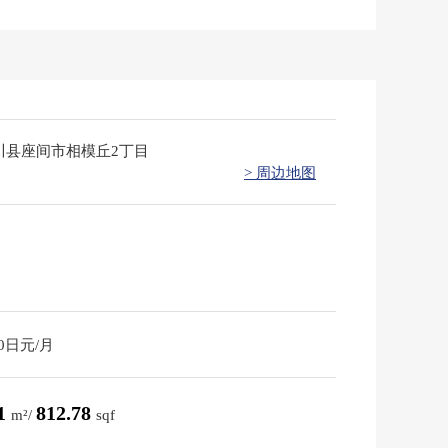
川县座间市相模丘2丁目
> 周边地图
20日元/月
51
812.78
m²/
sqf