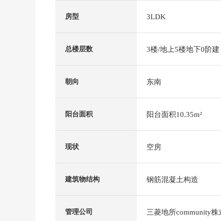
3LDK
房型
3楼/地上5楼地下0阶建
总楼层数
东南
朝向
阳台面积10.35m²
阳台面积
空房
现状
钢筋混凝土构造
建筑物结构
三菱地所community
管理公司