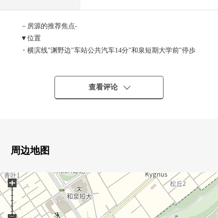
－房源的推荐焦点-
▼位置
・横滨线"渊野边"车站公共汽车14分"和泉短期大学前"停歩
6分
▼土地的特徴
查看评论
・土地面积约122平米的整形地
・面向东南的土地
・日照、通风都良好
・周围是清静的住宅区
・在有建筑条件的土地，没有
周边地图
・可以选择喜欢的House厂商
+
▼周边环境
・ 周围有药妆店以及便利店，生活环境良好
・Create SD相模原绿叶店步行4分钟(约300m)