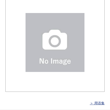
＞ 用语集