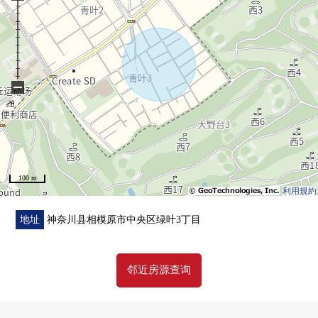
・全家便利店松丘2丁目商店步行6分钟(约410m)
＝在==三井Rehouse，===
■叉着"组"，细腻，并且针对顾客的要求支援。
以优质，一律做的服务的提供在三井Rehouse，为目标针对
−
顾客
为了复数的工作人员叉着组，可以满足在全体店铺支援。
变成公司职员群，我们约定发挥专业的力的质量的高的对
应。
100 m
■对在讨论对本房源的重新购买的顾客。
利用規約
在重新购买，有"出售先行"和"买房先行"的2种方法
根据顾客的情形以及资金内容，选择哪一方面。
地址
神奈川县相模原市中央区绿叶3丁目
在被选哪个的时候资金的安排以及递交的时机
足够的制订计划是必要的。
邻近房源查询
在三井Rehouse，建议适合顾客的重新购买的方法和计划
为了放心，可以重新购买帮助。