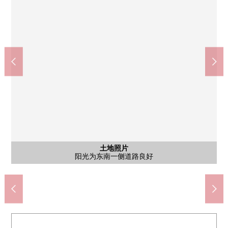
土地照片
是因为在有建筑条件的土地，没有所以喜欢的House厂商，并且能
含有前面道路的外观
土地照片
土地照片
成排的yukopumiakuchina树aoba店(约1010m)
Create Ｓ·Ｄ相模原绿叶店(约300m)
全家便利店松丘2丁目商店(约410m)
相模原市立绿丘中的学校(约1090m)
相模原市立光之丘小学(约1720m)
成排的超市三和树店(约1020m)
相模原光之丘邮局(约1420m)
是正面宽度约11m的整形地
阳光为东南一侧道路良好
绿叶两岔诊所(约180m)
渊野边公园(约420m)
是交通量的少的道路
若叶公园(约360m)
建造