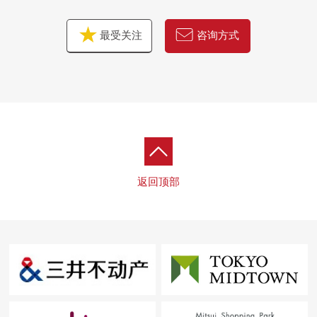
■ 在请坐车对三井Rehouse相模大野Center到店里来的时
候
最受关注
咨询方式
━━━━━━━━━━━━━━━・・・・・
・在bono相模大野里有[时代相模原市营相模大野站西侧停
车场]还是
・沿着行幸路有[时代相模原市营相模大野立体停车场]，请
利用。(为被入库的时间确认，到店铺麻烦您拿被发行的停
车券)
在回来[停车服务票]的时候，给。
返回顶部