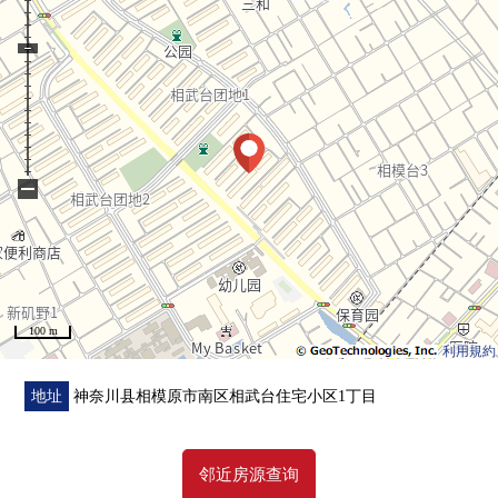
・沿着行幸路有[时代相模原市营相模大野立体停车
场]，请利用。
(为被入库的时间确认，到店铺麻烦您拿被发行的停车
券)
在回来[停车服务票]的时候，给。
−
100 m
利用規約
地址
神奈川县相模原市南区相武台住宅小区1丁目
邻近房源查询