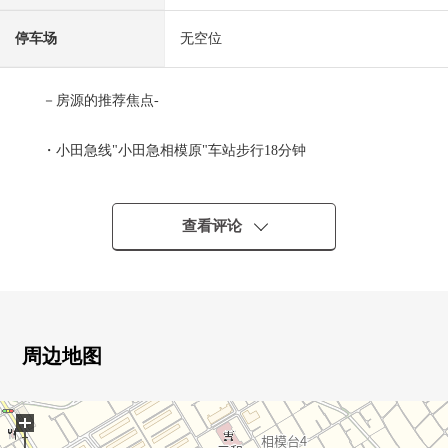
停车场
无空位
－房源的推荐焦点-
・小田急线"小田急相模原"车站步行18分钟
・约49平米的3DK
・阳光关于朝南的3楼部分良好
・超市，便利店等的购物设施是步行6分钟的范围以内
查看评论
・到小学步行9分钟(约680m)
■ 在请坐车对三井Rehouse相模大野Center到店里来的时候
━━━━━━━━━━━━━━━・・・・・
周边地图
・在bono相模大野里有[时代相模原市营相模大野站西侧
+
停车场]还是