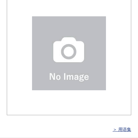
＞ 用语集