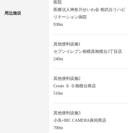
医院
医療法人神奈川せいわ会 相武台リハビ
周边施设
リテーション病院
930m
其他便利设施1
セブンイレブン相模原相模台3丁目店
240m
其他便利设施2
Create Ｓ·Ｄ相模台商店
510m
其他便利设施3
小岛×BIC CAMERA座间商店
700m