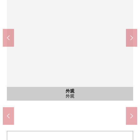
公共汽车
外观
室内
室内
室内
室内
厨房
厕所
阳台
阳台
风景
风景
风景
室内
室内
室内
收纳
室内
室内
收纳
室内
室内
收纳
洗脸
洗脸
外观
外观
外观
外观
医疗法人神奈川seiwa会相武台复健医院(约930m)
7-Eleven相模原相模台3丁目商店(约240m)
Mybasket相武台住宅小区商店(约780m)
小岛×BIC CAMERA座间商店(约700m)
相模原相武台住宅小区邮局(约710m)
相武台住宅小区中央公园(约300m)
Create Ｓ·Ｄ相模台商店(约510m)
相模原市立相武台小学(约680m)
相模原市立嫩草中学(约1210m)
sanwa相模台商店(约440m)
来自阳台的风景
来自阳台的风景
来自阳台的风景
公共汽车
走廊收纳
洗手间
盥洗台
外观
厨房
厕所
阳台
阳台
室内
室内
室内
壁橱
室内
室内
室内
室内
收纳
外观
外观
外观
外观
DK
DK
DK
DK