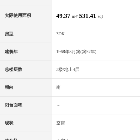
49.37
531.41
实际使用面积
m²/
sqf
房型
3DK
建筑年
1968年8月築(築57年)
总楼层数
3楼/地上4层
朝向
南
阳台面积
－
现状
空房