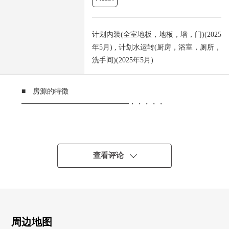
计划内装(全室地板，地板，墙，门)(2025
年5月) , 计划水运转(厨房，浴室，厕所，
洗手间)(2025年5月)
■ 房源的特徴
━━━━━━━━━━━━━━━・・・・・
0 小田急小田原线、小田急江之岛线"相模大野"车站平坦步
行10分钟
○ 关于南西、边角房，阳光良好
查看评论
○ 可饲养宠物(规章有)
○ 约17.40张塌塌米宽敞的LDK
○ 是不在意到楼下的声音的1階住戸
○ 在全居室存储空间
○ 每天的家务变得轻松的住宅设备充实
周边地图