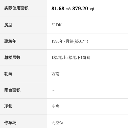
81.68
879.20
实际使用面积
m²/
sqf
房型
3LDK
建筑年
1995年7月築(築31年)
总楼层数
1楼/地上5楼地下1阶建
朝向
西南
阳台面积
－
现状
空房
停车场
无空位