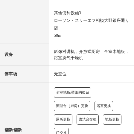
其他便利设施3
ローソン・スリーエフ相模大野銀座通り
店
50m
影像对讲机，开放式厨房，全室木地板，
设备
浴室换气干燥机
停车场
无空位
全室地板/壁纸的换贴
流理台（厨房）更换
浴室更换
厕所更换
盥洗台交换
地板更换
翻新⁄翻新
门交换