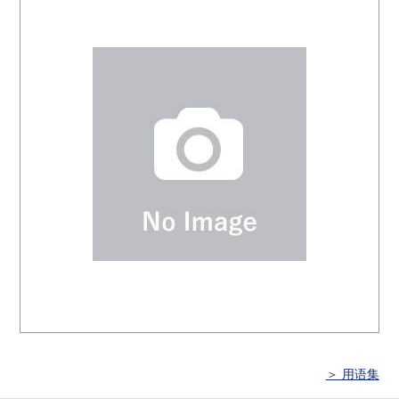
＞ 用语集