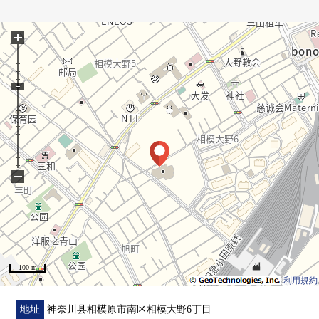
○ 商业设施在步行范围以内充实
0 2025年5月室内翻新完毕
+
○ 换新(地板，全室地板，斯通瓷砖)
○ 交换(厨房，UB，厕所，盥洗台，门)
○ 室内干洗
■ 在请坐车对三井Rehouse相模大野Center到店里来的时候
━━━━━━━━━━━━━━━・・・・・
−
・在bono相模大野里有[时代相模原市营相模大野站西侧
停车场]还是
・沿着行幸路有[时代相模原市营相模大野立体停车
场]，请利用。
(为被入库的时间确认，到店铺麻烦您拿被发行的停车
100 m
券)
利用規約
在回来[停车服务票]的时候，给。
地址
神奈川县相模原市南区相模大野6丁目