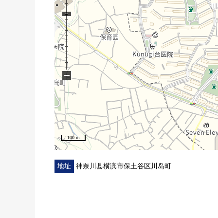
■ 比负责人
○ 在把参观希望用电子邮件发出来的形式或者免费热
请和三井Rehouse二俣川Center联络
发自心里等候来自各位的咨询方式
−
100 m
地址
神奈川县横滨市保土谷区川岛町