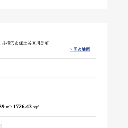
川县横滨市保土谷区川岛町
> 周边地图
.39
1726.43
m²/
sqf
K