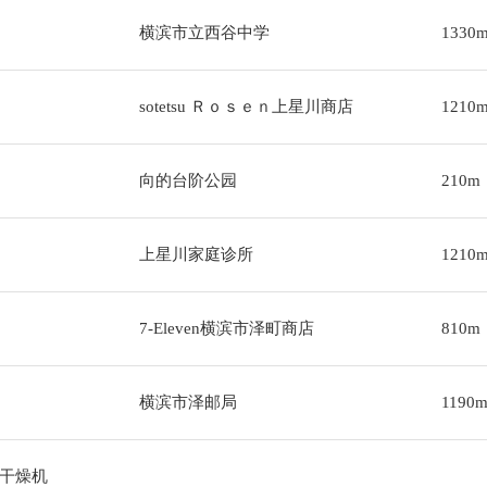
横滨市立西谷中学
1330
sotetsu Ｒｏｓｅｎ上星川商店
1210
向的台阶公园
210m
上星川家庭诊所
1210
7-Eleven横滨市泽町商店
810m
横滨市泽邮局
1190
干燥机