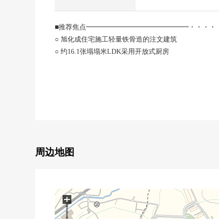
■推荐焦点━━━━━━━━━━━━━━━・・・・
○ 旭化成住宅施工轻量铁骨造的注文建筑
○ 约16.1张塌塌米LDK采用开放式厨房
家族的会话也兴奋起来
○ 在浴室设置浴室换气暖气烘干机
○ 约3.3张塌塌米家庭壁橱丰富的收藏是魅力
○ 设置纵深约1.8m的大型屋顶阳台
○ 门口正面也有园艺空白
○ 清静的"向的台阶旧分块出售的土地"里面的居住环
■ 相铁线～都心直通项目～
周边地图
○ JR直通线(2019年11月30日开通)
连接武藏小杉，目黑，大崎，涩谷，新宿
○ 东急直通线(2023年3月18日开通)
连接新横滨，新纲岛，日吉
+
对都心的交通更便利