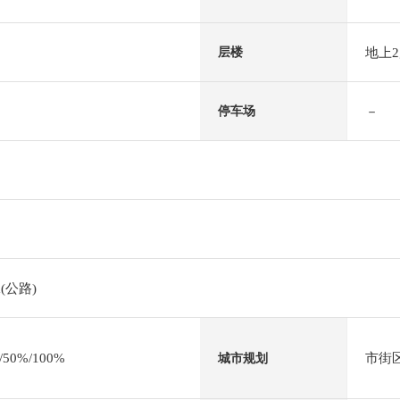
地上
层楼
－
停车场
(公路)
0%/100%
市街
城市规划