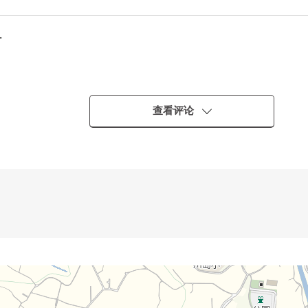
・
查看评论
境良好度也是