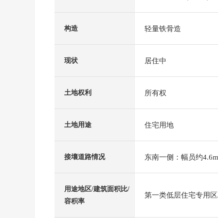
轻量铁骨造
构造
居住中
现状
所有权
土地权利
住宅用地
土地用途
东南一侧：幅员约4.6m
接壤道路情况
用途地区/建筑面积比/
第一类低层住宅专用区/5
容积率