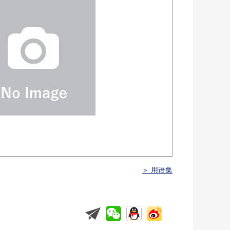
＞ 用语集