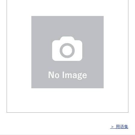
＞ 用语集