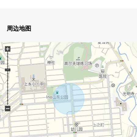
▼土地的特徴
・更地交付
・西南角地
・土地面积148.10平米(约44.8坪)
周边地图
・小学步行5分钟，并且中学步行4分钟，并且对面是公
园。
+
学校、公园不太远，并且良好的育儿环境正端正。
・不是建筑包含条件待售土地。
请在喜欢的House厂商、建筑公司讨论。
▼周边环境
・市立上乡小学、约330m
・市立上乡中学、约280m
・ino山东公园、约50m
−
・Lawson THREE F荣上之町商店、约90m
・横滨上乡邮局、约360m
■ 在找想要的家方面给予帮助的━━━━━・・・