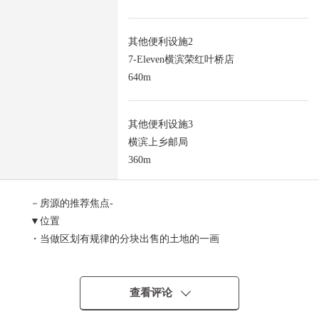
其他便利设施2
7-Eleven横滨荣红叶桥店
640m
其他便利设施3
横滨上乡邮局
360m
－房源的推荐焦点-
▼位置
・当做区划有规律的分块出售的土地的一画
・JR京滨东北/根岸线"港南台"车站公共汽车13分
比"上之中央"停歩2分
・西侧道路对面"inoyama东公园。"
查看评论