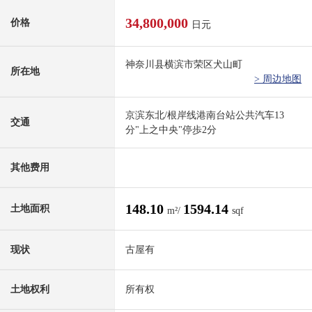
34,800,000
价格
日元
神奈川县横滨市荣区犬山町
所在地
> 周边地图
京滨东北/根岸线港南台站公共汽车13
交通
分"上之中央"停歩2分
其他费用
148.10
1594.14
土地面积
m²/
sqf
现状
古屋有
土地权利
所有权