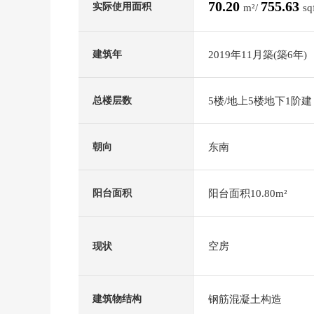
70.20
755.63
实际使用面积
m²/
sq
2019年11月築(築6年)
建筑年
5楼/地上5楼地下1阶建
总楼层数
东南
朝向
阳台面积10.80m²
阳台面积
空房
现状
钢筋混凝土构造
建筑物结构