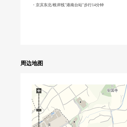
・京滨东北/根岸线"港南台站"步行14分钟
▼Mansion的特徴
・重要的宠物和能生活的公寓(有饲养细则)
・有不在时便利的智能快递柜
・自动贩卖机被地下1楼走廊设置
▼房间的特徴
・因为面向最上階东南的所以阳光风景良好
周边地图
・LDK是有舒适的15.5张塌塌米
・能瞭望客厅的开放式厨房
・在厨房，有餐具冲洗烘干机
・有2个地方步入式衣帽间，有丰富的存储空间
+
・地板暖气的，并且冬天也舒适的室内环境
・非常礼貌地使用室内
▼周边环境
・全家便利店日野南3丁目商店...260m