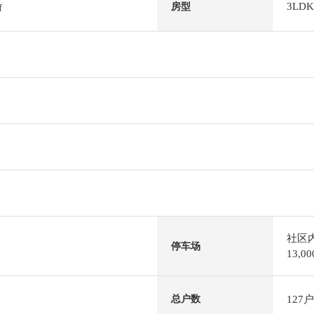
3LDK
房型
f
社区
停车场
13,
127户
总户数