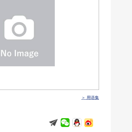
＞ 用语集