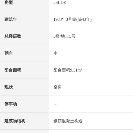
房型
3SLDK
建筑年
1983年3月築(築43年)
总楼层数
5楼/地上5层
朝向
南
阳台面积
阳台面积9.51m²
现状
空房
停车场
－
建筑物结构
钢筋混凝土构造