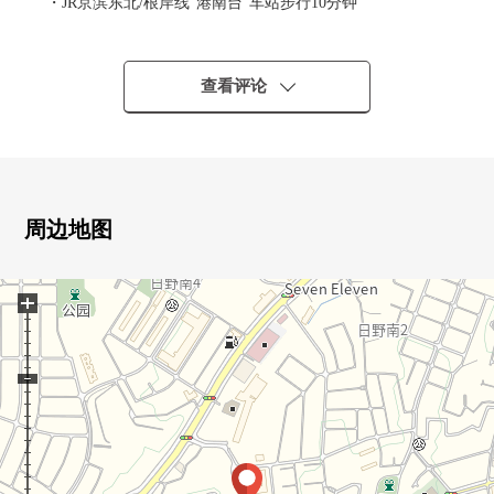
・JR京滨东北/根岸线"港南台"车站步行10分钟
・平日的上班时间带(上午7点～8点多)，运行，便利性以约
10分的间隔良好
查看评论
▼Mansion的特徴
・三井不动产开发并分售"Park Homes系列"
・能在和重要的宠物一起生活的公寓(有特殊规则)
・开放感觉溢出来的5层的最上階的房间
周边地图
▼房间的特徴
・光照、通风都良好的西南边角房
+
・LDK是约16.2张塌塌米和能舒适地舒畅的空间
・在约6.0张塌塌米西式房间，也可以与客餐厅的1具利用
・有超过6张塌塌米全居室，收纳，感觉清醒的整理的家
・容易把打扫换成的全室木地板式样
▼2026年3月室内翻新内容
[全部已换新]厨房，UB，盥洗台，厕所，门