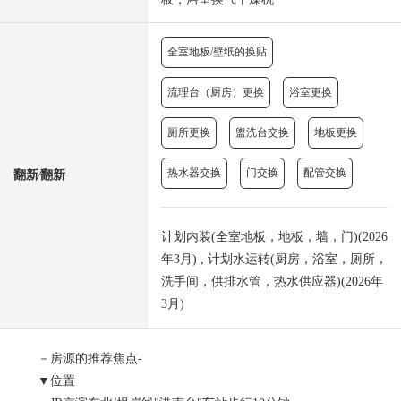
全室地板/壁纸的换贴
流理台（厨房）更换
浴室更换
厕所更换
盥洗台交换
地板更换
热水器交换
门交换
配管交换
翻新⁄翻新
计划内装(全室地板，地板，墙，门)(2026
年3月) , 计划水运转(厨房，浴室，厕所，
洗手间，供排水管，热水供应器)(2026年
3月)
－房源的推荐焦点-
▼位置