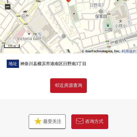
[装修]全室地板，地板，层瓷砖换新
−
▼周边环境
・ropia港南台商店步行6分钟(约480m)
・横滨市立小坪小学步行6分钟(约430m)
100 m
■ 在找想要的家方面给予帮助的━━━━━・・・
利用規約
房源的详细、需讨论是如有意向，请跟我们联系。
地址
神奈川县横滨市港南区日野南3丁目
邻近房源查询
最受关注
咨询方式