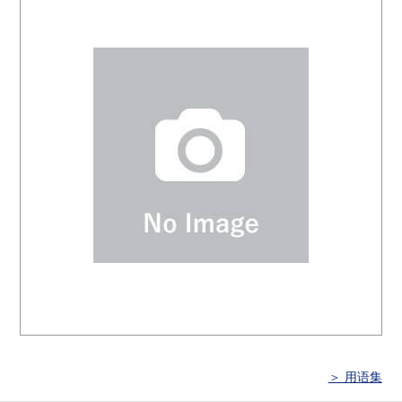
＞ 用语集