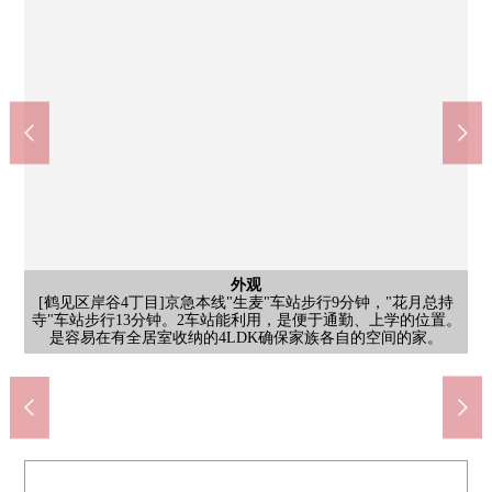
停车场
外观
院子
院子
[院子]不在意土污垢，容易使用人造草坪被铺的院子空间，也能作
[停车场]摩托车或者自行车也不仅车而且把车停好。建筑物，为被
[院子]建筑物是园艺或者家庭菜园能享用在旁边扩大的院子空白的
[鹤见区岸谷4丁目]京急本线"生麦"车站步行9分钟，"花月总持
你Coop岸谷店(约120m)
岸谷公园(约290m)
房型图(平面图)
停车场
院子
外观
外观
[院子]在平常的散步以及远隔工作中的休息，也推荐的庭园。通过
[当地外观照片]小学以及公园切身准备齐全，从现在开始是也在被
[停车场]是容易停下车的配置。与道路的高低差别也少每天的外出
步行2分钟。有肉、鱼、蔬菜等的新鲜食品，酒等的处理。营业时
步行4分钟。是小的孩子能享受的玩具被设置的公园。每天在外面
[当地外观照片]步行5分钟的范围以内拥有超市和便利店。是也便
前面道路是北东面，幅员约5.5m。因为很充裕所以能把车顺利拿
为孩子的娱乐场所以及舒适的地方灵活运用。种植的绿给色彩追
空间。为能尽管是感觉，但是渡过户外空气也作为改换心情的地
寺"车站步行13分钟。2车站能利用，是便于通勤、上学的位置。
在旁边设立的空间，也容易做与家的来去，也在行李的装卸便
TSURUHA药品横滨东寺尾店(约870m)
横滨市立生麦中学(约1100m)
横滨市立岸谷小学(约870m)
鹤见花月园公园(约480m)
其他当地
其他当地
客厅
客厅
客厅
厨房
厨房
阳台
外观
其他
其他
是容易在有全居室收纳的4LDK确保家族各自的空间的家。
开始育儿的家庭推荐的所在地。
在回来的时候，也感到轻便。
于突然的购物的居住环境。
四季，感到季节的变化。
加，柔软的气氛扩大。
间是从10:00到20:00。
方可以灵活使用。
的去玩的距离有。
步行11分钟。
步行11分钟。
步行14分钟。
步行6分钟。
进拿出。
日式房间
日式房间
日式房间
公共汽车
西式房间
西式房间
西式房间
西式房间
西式房间
西式房间
共有部分
前面道路
前面道路
客厅
客厅
客厅
厨房
厨房
厕所
洗脸
厕所
阳台
阳台
风景
门口
门口
门口
外观
入口
利。