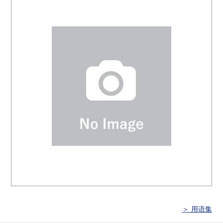
＞ 用语集