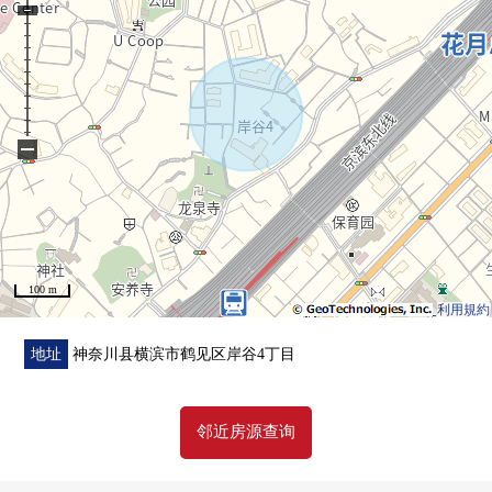
0 南向曝光面屋顶阳台
0 2套畳下边收纳，厨房地板下边收纳2套
0 在主卧室宽大的步入式衣帽间
0 能收藏季节用品
Season库存(小房间背后收纳)
−
0 地板暖气(客厅)
0 洗碗机
0 浴室换气干燥机
0 Low-E复数层在断热、遮熱之前的玻璃
100 m
利用規約
地址
神奈川县横滨市鹤见区岸谷4丁目
邻近房源查询