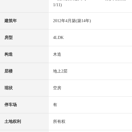
1/11)
建筑年
2012年4月築(築14年)
房型
4LDK
构造
木造
层楼
地上2层
现状
空房
停车场
有
土地权利
所有权