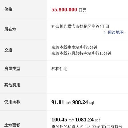
55,800,000
价格
日元
神奈川县横滨市鹤见区岸谷4丁目
所在地
> 周边地图
京急本线生麦站步行9分钟
交通
京急本线花月总持寺站步行13分钟
房屋类型
独栋住宅
其他费用
91.81
988.24
使用面积
m²/
sqf
100.45
1081.24
m²/
sqf
土地面积
※另外的私道大约 243.00m² 有(共有持分