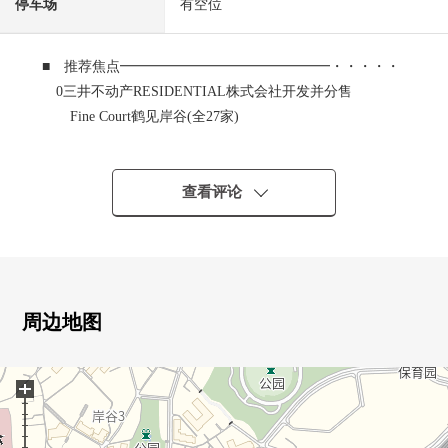
停车场
有空位
■ 推荐焦点━━━━━━━━━━━━━━━・・・・・
0三井不动产RESIDENTIAL株式会社开发并分售
Fine Court鹤见岸谷(全27家)
南欧Style的开放性的街景
前面道路用互锁式握杆铺设是幅员5.5m
0到鹤见花月园公园步行6分钟(约480m)
查看评论
草坪的东西有喇叭或者滑梯、泰山绳索等的玩具
能瞭望港湾大桥以及港未来
约4.5公顷的公园
■ 设备・设计
周边地图
━━━━━━━━━━━━━━━・・・・・
0 厨房兼餐室把解放感提高到的天花板高度约3m
+
0 第三版采光的客厅
0 三个西式房间是两面派采光
0 东南一侧西式房间是STEP层