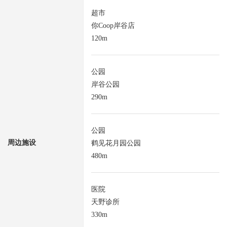
超市
你Coop岸谷店
120m
公园
岸谷公园
290m
公园
周边施设
鹤见花月园公园
480m
医院
天野诊所
330m