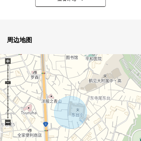
■ 比负责人━━━━━━━━━━━━━━━・・・・・
也把周围房源合起来，不仅周边环境以及设施的向导而
且，能介绍。
周边地图
另外，买房时的各项费用，住宅贷款(月的偿还例)，
+
当因为也接受资金计划的需讨论所以有了兴趣的时候
请比"咨询"或者"预约参观"更询问。
因为也受理在电话的需讨论所以，
请到免费热线"0120-929-232"随便询问。
−