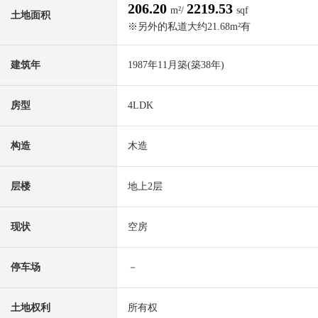
206.20
2219.53
m²/
sqf
土地面积
※另外的私道大约21.68m²有
建筑年
1987年11月築(築38年)
房型
4LDK
构造
木造
层楼
地上2层
现状
空房
停车场
－
土地权利
所有权