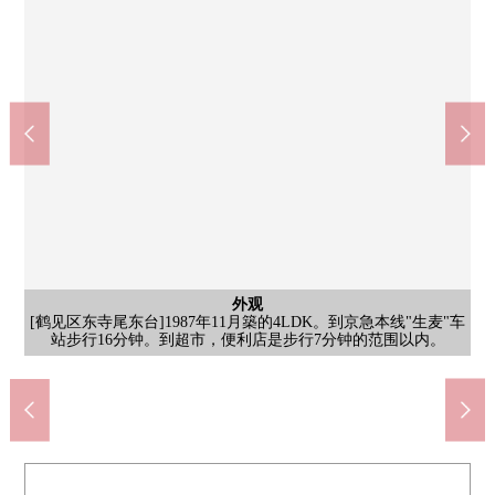
其他当地
[含有前面道路的当地照片]从楼梯从道路下来，在绿之间通过的以
Lawson THREE F东寺尾6丁目商店(约380m)
TSURUHA药品横滨东寺尾店(约590m)
横滨市立东的台阶小学(约180m)
横滨东寺尾1邮局(约710m)
其他当地
其他当地
外观
外观
院子
院子
外观
门口
院子
门口
风景
外观
外观
[院子]在院子，培养蔬菜或者花。因为从LDK的窗看得见风景所以
[当地外观]在给与安慰的用地里面的种植也有眼罩的效果，阻碍来
[院子]发挥院子的生活方式能享受夏季的孩子的水上游戏或者与重
[当地外观照片]在自然溢出来的街景，舒展地可以度过。是被感到
[当地外观照片]也使周边环境相协调，介绍吧。请一定在当地确认
[院子]能享用种植的绿。可以度过因为也作为来自外部的眼罩起作
[门口]安稳的颜色味道的门迎接家族。有鞋柜，并且做宣判处以感
[来自阳台的风景]因为遮挡眼前的视界的大的建筑物没正邻接所以
[当地外观照片]是阳光把从朝南的窗插进去的亮的住空間。在家族
[当地外观照片]从道路位于深处的地方的石头造的门柱和大门。豪
[含有前面道路的当地照片]过道的有先出现的趣味的大门。是被在
[含有前面道路的当地照片]通过被四季各有特色的绿围住的平缓的
步行5分钟。24小时营业。ATM以及多复印机被设置。在买，有了
步行9分钟。具有邮件、储蓄、保险窗口，ATM。可以各种缴付星
[鹤见区东寺尾东台]1987年11月築的4LDK。到京急本线"生麦"车
前是大门。为从道路位于深处的地方是不在意周围的视线，能渡
步行8分钟。营业时间是从9:00到21:00。配药营业时间从10:00到
步行3分钟。在孩子容易上学6年的距离有。能在HP确认学校
横滨市立寺尾中的学校(约2300m)
收纳
风景
阳台
[当地外观照片]是被在欢迎家族以及来客者的绿包围的门口路径。
[阳台]面向南面的阳台被采用。开放窗的话舒服的风吹过住戸内。
[阳台]南向。为2个房间跨越的面积有富裕一次晒床上用品。
过道进的话有大门。是兼备寂静和隐私的成熟稳重的空间。
站步行16分钟。到超市，便利店是步行7分钟的范围以内。
绿送的安稳，被用某一个样子感到季节的变化的入口。
华的Symbol树印象深刻的安定是某一个样子。
19:00(10:00～14在星期六看00/日祝休)。
用一边确保隐私所以，一边种植放松。
忘记的时候，是能随便去的距离。
期五/公用事业费的支付。
被绿治疗的生活实现。
觉清醒的空间，能要。
各位舒适地可以度过。
能享受宽松的风景。
要的宠物的生活。
实际的居住环境。
dayoriya年仪式。
自外面的视线。
季节的景观。
步行29分钟。
过的位置。
区划图