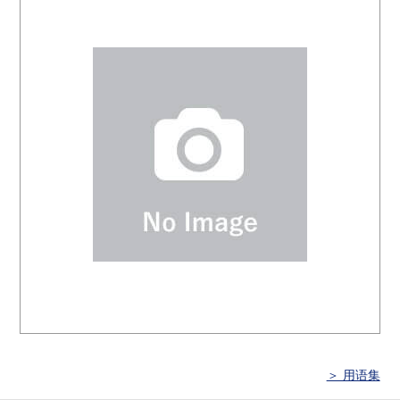
＞ 用语集