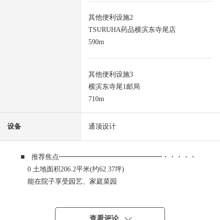
其他便利设施2
TSURUHA药品横滨东寺尾店
590m
其他便利设施3
横滨东寺尾1邮局
710m
设备
通顶设计
■ 推荐焦点━━━━━━━━━━━━━━━・・・・・
0 土地面积206.2平米(约62.37坪)
能在院子享受园艺、家庭菜园
(车:停车不可)
0 建筑面积134.76平米(约40.76坪)
0 在各居室从属于存储空间
查看评论