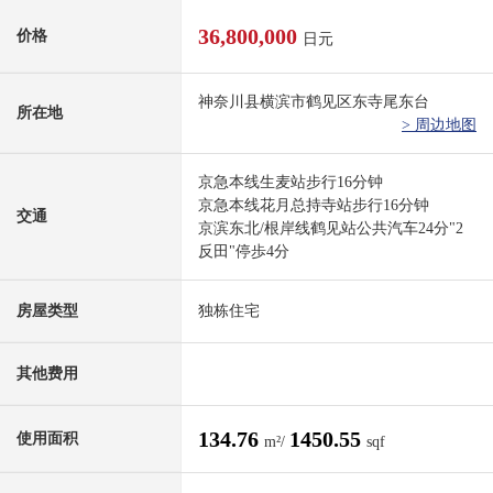
36,800,000
价格
日元
神奈川县横滨市鹤见区东寺尾东台
所在地
> 周边地图
京急本线生麦站步行16分钟
京急本线花月总持寺站步行16分钟
交通
京滨东北/根岸线鹤见站公共汽车24分"2
反田"停歩4分
房屋类型
独栋住宅
其他费用
134.76
1450.55
使用面积
m²/
sqf