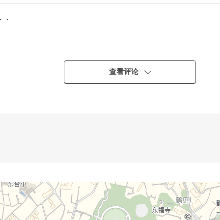
・・
查看评论
能过生活
房垃圾的味
于存储空间
・
而且，能介绍。