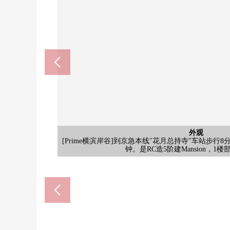
TSURUHA药品横滨东寺尾店(约
全家便利店花月总持寺站前店(约
横滨市立岸谷小学(约1200
你Coop岸谷店(约300m
外观
外观
外观
外观
外观
外观
入口
步行7分钟。24小时营业。在在只迅速想买什么想一
[当地外观照片]步行7分钟的范围以内拥有超市和便
[当地外观照片]在给予居民安慰的Mansion用地里
步行4分钟。营业时间是从10:00到20:00。用新鲜
[当地外观照片]因为在道路，人行道被设立所以好像
[当地外观照片]绿映照的时尚的外观。因为离车站近
[当地外观照片]因为从属于斜面所以尽管是推，但是
[集合邮筒]号码盘式集合邮筒被设立。没必要搬动钥
步行14分钟。营业时间是从9:00到21:00。药方、配药受
[Prime横滨岸谷]到京急本线"花月总持寺"车站步行8
步行15分钟。在HP上刊登了每月的学校dayoriga
横滨市立生麦中学(约1400
鹤见花月园公园(约130
西式房间
西式房间
西式房间
公共汽车
共有部分
共有部分
共有部分
共有部分
客厅
客厅
客厅
客厅
客厅
厨房
厨房
厨房
洗脸
厕所
门口
门口
阳台
风景
外观
外观
外观
外观
外观
外观
入口
[当地外观照片]因为位于1楼部分不在意到楼下的脚
[当地外观照片]也使周边环境相协调，介绍吧。请
[智能快递柜]智能快递柜被共用部设定。不关系到
[当地外观照片]前面道路被漂亮地铺，甚至自行
[入口]因为入口有邮筒所以居民以外的人难以靠
[当地外观照片]为用地里面的植树的保养细心周
[当地外观照片]117户总户数的Mansion。管理
[入口]Mansion名记录下来的名牌。在在家里
[当地外观照片]不因为没面向大的道路所以比较
约4.0张塌塌米西式房间※家具、家电、供给
约6.0张塌塌米西式房间※家具、家电、供给
约5.0张塌塌米西式房间※家具、供给品不
客厅※家具、家电、供给品不在销售
客厅※家具、家电、供给品不在销售
客厅※家具、家电、供给品不在销售
客厅※家具、家电、供给品不在销售
客厅※家具、家电、供给品不在销售
厨房※家具、家电、供给品不在销售
厨房※家具、家电、供给品不在销售
洗脸室※家电、供给品不在销售价
钟。是RC造5阶建Mansion，1
厨房※供给品不在销售价格里
活动以及学塾，工作顺利
者，不论什么时候可以解
物品筹集支持每天的餐
以清扫也细心周到。
便顺路去等的距离。
期六～14:00。
步行18分钟。
步行2分钟。
面的视线。
公共汽车
爱"。
厕所
门口
门口
阳台
风景
境。
学。
外观
入口