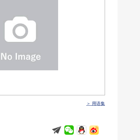
＞ 用语集