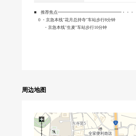
■ 推荐焦点━━━━━━━━━━━━━━━・・・
0 ・京急本线"花月总持寺"车站步行8分钟
・京急本线"生麦"车站步行10分钟
・JR京滨东北根岸线"鹤见"车站步行18分钟
0 地上5层的1楼部分，南西住戸
0 因为没有住戸所以孩子也在有的家庭在楼下放心，
0 有净水器、洗碗机的组合厨房
0 有能把厨房垃圾减少到的垃圾处理器，并且压住厨
0 在厕所，附带舒适的温水冲洗马桶座
0 甚至雨天有浴室烘干机的不用担心洗衣
0 包括西式房间的步入式衣帽间在内，在各地方从属
周边地图
0 有打扫以及洗衣的效率提高到阳台的洗手台
■ 比负责人━━━━━━━━━━━━━━━・・・・
+
也把周围房源合起来，不仅周边环境以及设施的向导