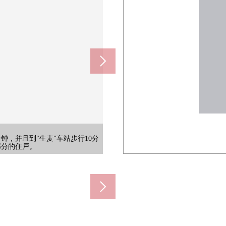
1100m)
510m)
m)
)
点买东西的时候以及饮料的时候能随
利店。是也便于突然的购物的居住环
面的种植也有眼罩的效果，阻碍来自外
食品以及加工食品，家常菜等的丰富的
也容易做与小的孩子的步行以及上
所以变得晚的日的归途能用俱乐部
通过婴儿车。因为管理员正逗留所
匙，并且如果记住号码的话，居住
理时间平日从10:00到19:00是星
分钟，并且到"生麦"车站步行10分
。学校教育目标是"希望、幸福、优
m)
m)
步声以及生活声音所以而能渡过。
一定在当地确认实际的居住环境。
在家、不在，可以行李的领取。
车以及婴儿车好像能顺利行驶。
近住戸，对防止犯罪对策有效。
到用眼睛看季节的变换，感到。
形式是日班。递交时期，请商谈。
叫朋友的时候，请作为记号使用。
在意车的引擎音而可以度过。
品不在销售价格里面含有。
品不在销售价格里面含有。
在销售价格里面含有。
价格里面含有。
价格里面含有。
价格里面含有。
价格里面含有。
价格里面含有。
价格里面含有。
价格里面含有。
格里面含有。
楼部分的住戸。
面含有。
回家。
锭。
桌。