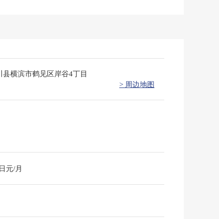
川县横滨市鹤见区岸谷4丁目
> 周边地图
0日元/月