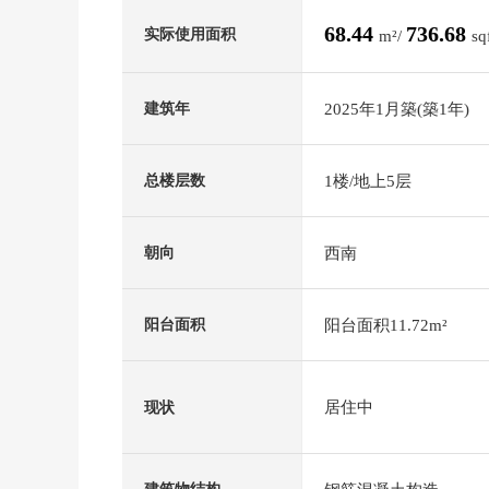
68.44
736.68
实际使用面积
m²/
sq
2025年1月築(築1年)
建筑年
1楼/地上5层
总楼层数
西南
朝向
阳台面积11.72m²
阳台面积
居住中
现状