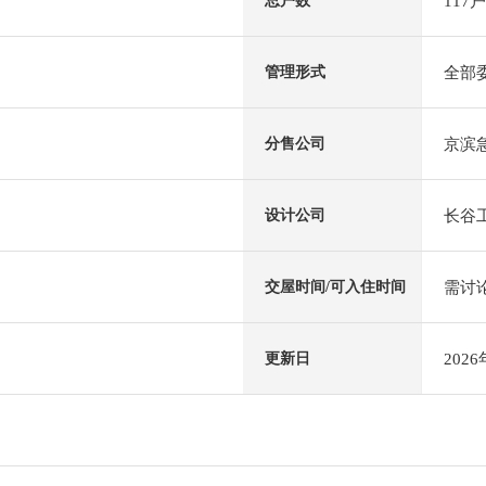
117户
总户数
全部
管理形式
京滨
分售公司
长谷
设计公司
需讨
交屋时间/可入住时间
202
更新日