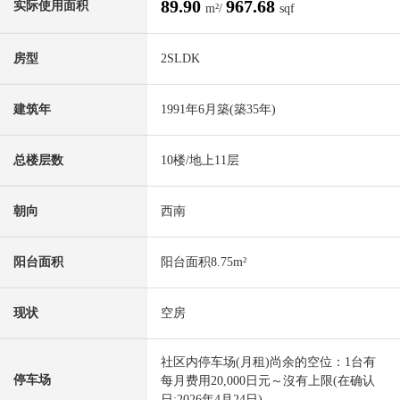
89.90
967.68
实际使用面积
m²/
sqf
房型
2SLDK
建筑年
1991年6月築(築35年)
总楼层数
10楼/地上11层
朝向
西南
阳台面积
阳台面积8.75m²
现状
空房
社区内停车场(月租)尚余的空位：1台有
停车场
每月费用20,000日元～沒有上限(在确认
日:2026年4月24日)