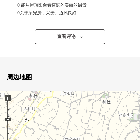
0 能从屋顶阳台看横滨的美丽的街景
0关于采光房，采光、通风良好
0实际使用面积89.90平米
0有开放感觉的约18.4张塌塌米客餐厅
0附带浴室烘干机
查看评论
0有洗碗机的组合厨房
0JR京滨东北/根岸线"山手"车站步行8分钟
■ 翻新内容(2026年6
月)━━━━━━━━━━━━━━━・・・・・
周边地图
0组合厨房交换
0整体卫浴交换
+
0盥洗台交换
0门口收纳、门交换
0厕所更换
0地板张替
0层瓷砖张替
0Cross张替