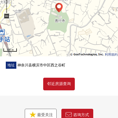
0空调NEW装设(客餐厅)
0开关·插座交换
−
0照明器具设置
0配管交换(只专有部)
■ 比负责人━━━━━━━━━━━━━━━・・・・・
100 m
请比"咨询"或者"预约参观"更询问。
利用規約
因为也受理在电话的需讨论所以，
请到免费热线"0120-929-232"随便询问。
地址
神奈川县横滨市中区西之谷町
邻近房源查询
最受关注
咨询方式