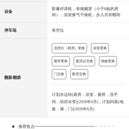
影像对讲机，有储藏室（小于6贴的房
设备
间），浴室换气干燥机，步入式衣帽间
停车场
有空位
流理台（厨房）更换
浴室更换
厕所更换
盥洗台交换
地板更换
门交换
配管交换
翻新⁄翻新
计划水运转(厨房，浴室，厕所，洗手
间，供排水管)(2026年6月) , 计划内装(地
板，墙，门)(2026年6月)
■ 推荐焦点━━━━━━━━━━━━━━━・・・・・