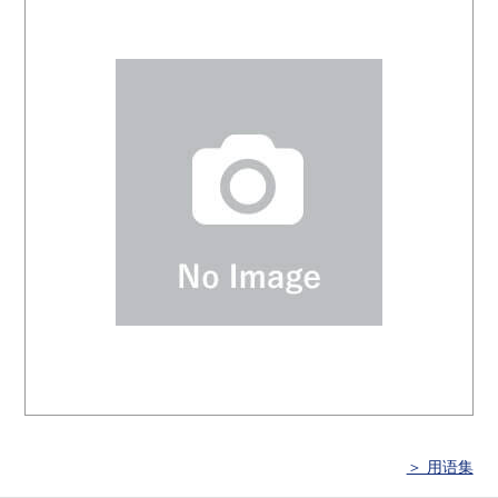
＞ 用语集