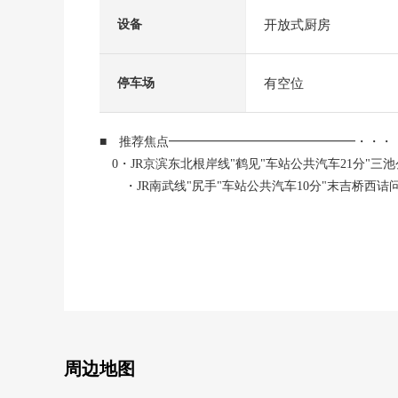
开放式厨房
设备
有空位
停车场
■ 推荐焦点━━━━━━━━━━━━━━━・・・
0・JR京滨东北根岸线"鹤见"车站公共汽车21分"三池
・JR南武线"尻手"车站公共汽车10分"末吉桥西诘问
0 约16.3张塌塌米LDK有开放感觉
0 有效的流迹线的L字型的厨房
0 是储藏室，壁橱等的收纳力丰富
0 有窗，容易换空气，亮的浴室、洗手间
0 从属于内装车库
■ 比负责人━━━━━━━━━━━━━━━・・・・
周边地图
也把周围房源合起来，不仅周边环境以及设施的向导