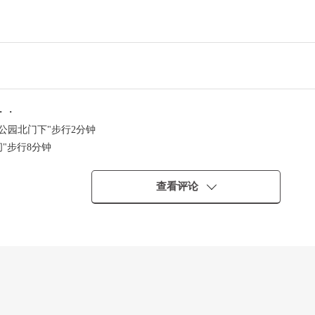
・・
公园北门下"步行2分钟
"步行8分钟
查看评论
・
而且，能介绍。