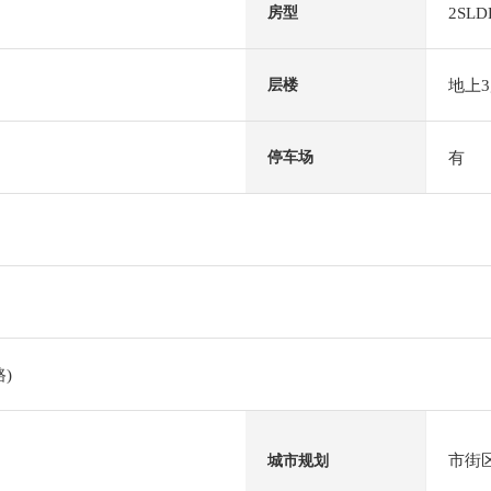
2SLD
房型
地上
层楼
有
停车场
)
市街
城市规划