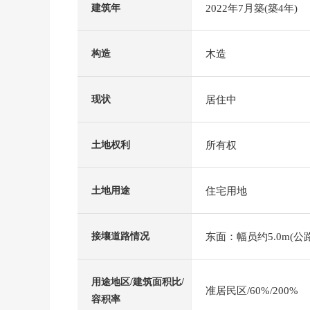
2022年7月築(築4年)
建筑年
木造
构造
居住中
现状
所有权
土地权利
住宅用地
土地用途
东面：幅员约5.0m(公路
接壤道路情况
用途地区/建筑面积比/
准居民区/60%/200%
容积率