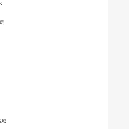
K
3层
区域