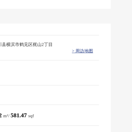
川县横滨市鹤见区梶山2丁目
> 周边地图
02
581.47
m²/
sqf