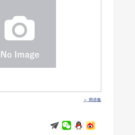
＞ 用语集