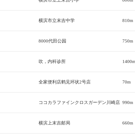
横滨市立上末吉小学
800m
横滨市立末吉中学
810m
8000代田公园
750m
吹，内科诊所
1400
全家便利店鹤见环状2号店
70m
ココカラファインクロスガーデン川崎店
990m
横滨上末吉邮局
660m