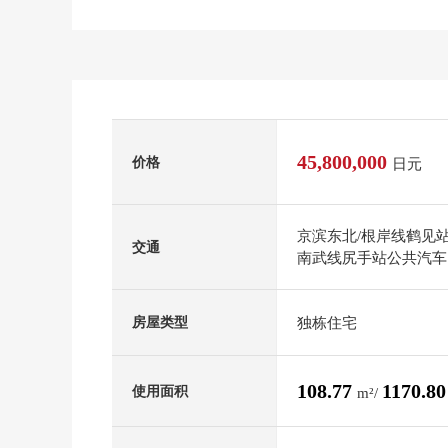
45,800,000
价格
日元
京滨东北/根岸线鹤见站
交通
南武线尻手站公共汽车1
独栋住宅
房屋类型
108.77
1170.8
使用面积
m²/