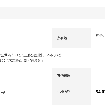
神奈
所在地
公共汽车21分"三池公园北门下"停歩2分
0分"末吉桥西诘问"停歩8分
其他费用
0
54.
土地面积
sqf