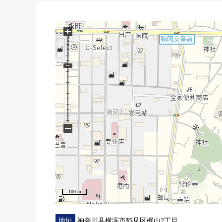
另外，买房时的各项费用，住宅贷款(月的偿还例)，
当因为也接受资金计划的需讨论所以有了兴趣的时候
+
请比"咨询"或者"预约参观"更询问。
因为也受理在电话的需讨论所以，
请到免费热线"0120-929-232"随便询问。
−
100 m
地址
神奈川县横滨市鹤见区梶山2丁目