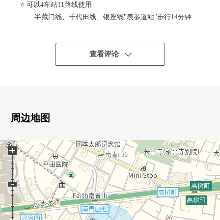
○ 可以4车站11路线使用
半藏门线、千代田线、银座线"表参道站"步行14分钟
日比谷线"广尾站"步行12分钟
山手线、埼京线、湘南新宿线、田园都市线、东横
线、井头线"涩谷站"20分
查看评论
大江户线、日比谷线"六本木站"步行15分钟
○ 1条从主要街道作为进入的安静的住宅地
○ 日光关于朝南良好
○ 没有建筑条件
能在喜欢的House厂商、建筑公司、设计事务所要建筑
周边地图
○ 在于被在文教区指定的区域，在周围，成熟稳重的住宅环
境被形成。
+
是有也适当育儿代的安心感的所在地。