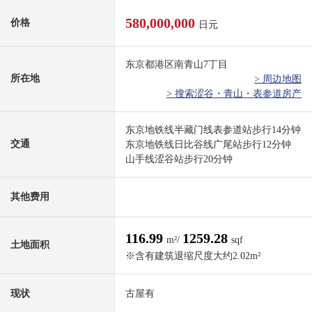
580,000,000
价格
日元
东京都港区南青山7丁目
所在地
> 周边地图
> 搜索涩谷・青山・表参道房产
东京地铁线半藏门线表参道站步行14分钟
交通
东京地铁线日比谷线广尾站步行12分钟
山手线涩谷站步行20分钟
其他费用
116.99
1259.28
m²/
sqf
土地面积
※含有建筑退缩尺度大约2.02m²
现状
古屋有