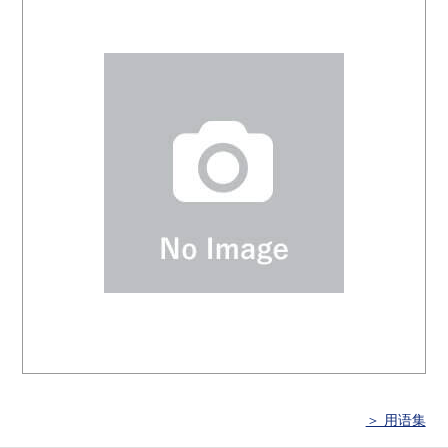
＞ 用语集