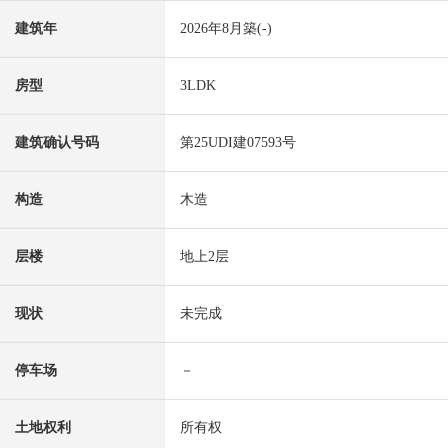
建筑年
2026年8月築(-)
房型
3LDK
建筑确认号码
第25UDI建07593号
构造
木造
层楼
地上2层
现状
未完成
停车场
－
土地权利
所有权