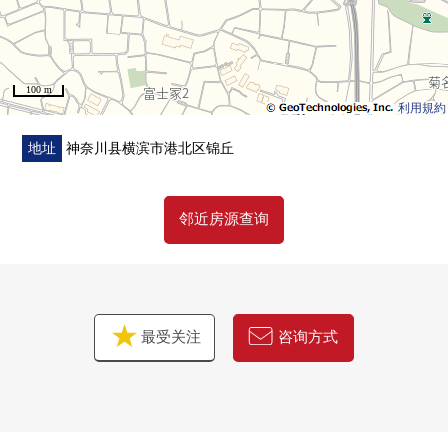
[三井Rehouse菊名Center]0120-045-031
madeo轻松，并且请询问。
100 m
利用規約
地址
神奈川县横滨市港北区锦丘
邻近房源查询
最受关注
咨询方式