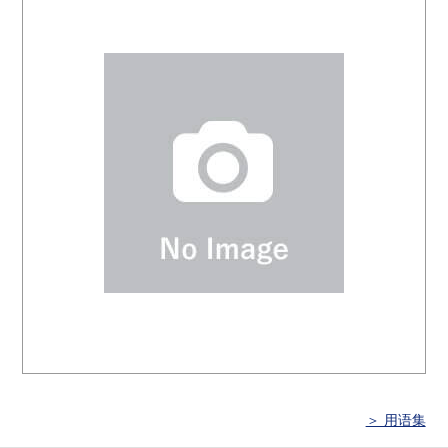
＞ 用语集