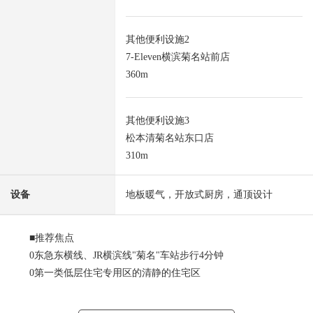
其他便利设施2
7-Eleven横滨菊名站前店
360m
其他便利设施3
松本清菊名站东口店
310m
设备
地板暖气，开放式厨房，通顶设计
■推荐焦点
0东急东横线、JR横滨线"菊名"车站步行4分钟
0第一类低层住宅专用区的清静的住宅区
○用地面积167.20平米
0超过6张塌塌米全居室的面积