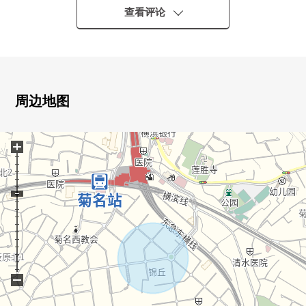
0包括西式房间的步入式衣帽间在内，在各地方从属于存储
查看评论
空间
0能瞭望餐厅的开放式厨房同时地便于烹调的3份炉子
0从属于便于收藏的餐具室
0在2楼，有开放感觉的两面派阳台
0有厕所2个
周边地图
0便于超市以及便利店，公园等的生活的设施在周围充实
+
■ 比负责人━━━━━━━━━━━━━━━・・・・・
◇也把周围房源合起来，不仅周边环境以及设施的向导
而且，能介绍。
另外，买房时的各项费用，住宅贷款(月的偿还例)，
因为也接受资金计划的需讨论所以，
当有了兴趣的时候，在下方，
请比"咨询"或者"预约参观"更询问。
−
因为也受理在电话的需讨论所以，