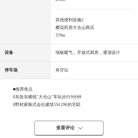
其他便利设施2
樱花药房大仓山商店
370m
设备
地板暖气，开放式厨房，通顶设计
停车场
有空位
■推荐焦点
0东急东横线"大仓山"车站步行9分钟
0野村家株式会社建筑5SLDK的宅邸
0有车库2台分(出自车型的)
0有家庭菜园和BBQ实现的面积的舒适的院子
0因为1楼餐厅部分是楼梯井所以有开放感觉
查看评论
01楼.2楼一起完全具备厨房