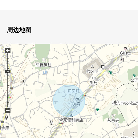
工作空间的被确保的L字型的厨房在1楼
0在走廊、LDK.1楼西式房间有共计6个地方地板暖气
0包括鞋房·步入式衣帽间在内，各地方有收纳
0在洗脸室、2个地方厕所
周边地图
0为第一类低层住宅专用区清静的住宅区
+
■ 比负责人━━━━━━━━━━━━━━━・・・・・
◇也把周围房源合起来，不仅周边环境以及设施的向导
而且，能介绍。
另外，买房时的各项费用，住宅贷款(月的偿还例)，
因为也接受资金计划的需讨论所以，
当有了兴趣的时候，在下方，
请比"咨询"或者"预约参观"更询问。
−
因为也受理在电话的需讨论所以，
[三井Rehouse菊名Center]0120-045-031
madeo轻松，并且请询问。