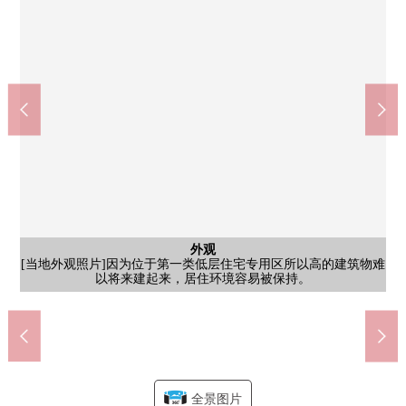
全家便利店码头北师冈町商店(约290m)
Mybasket大仓山1丁目商店(约410m)
横滨市立桶町中学校(约1500m)
横滨市立师冈小学(约540m)
外观
外观
门口
客厅
院子
风景
风景
院子
院子
院子
外观
步行19分钟。"学，理解，支持，笑脸充满的桶町中"被把在学校教
[港北区师冈町(独栋住宅)]到东急东横线"大仓山"车站步行9分钟。
[LDK]上部是一部分楼梯井。更明亮地显示出室内，能让空间全体
[院子]培养蔬菜以及花，能享受家庭菜园。因为从LDK的窗看得见
[当地外观照片]因为位于第一类低层住宅专用区所以高的建筑物难
[门口]亮的光把从东南一侧的门插进去的门口。因为丰富的存储空
[院子]每天是感到绿的安慰的空间。和气地迎接家族。舒适是某一
[来自阳台的风景照片]没有在前面遮挡视界的高的建筑物。在晴朗
[来自阳台的风景照片]充分做的阳光灌，洗的衣物也好像和感觉清
[院子]在平常的散步以及远隔工作中的休息，也推荐的庭园。通过
[院子]在对面，阳光无大的建筑物而良好。放桌子，能享受下午茶
步行6分钟。营业时间是从7:00到24:00。营业时间避免长时间拥挤
步行7分钟。是建校的历史和有传统的学校1970年。在低年级的孩
[当地外观照片]土地面积是约123.42坪。2间车库能停好(出自车型
步行4分钟。24小时营业。在添购忘记买的东西的时候，近，便
院子
[院子]孩子的游泳池游戏或者烤肉好像能渡过家族团聚的时间。
间被设立是一下子切，整理的门口所以，并且能够迎接客人。
是作为生活设施的也切身整齐一致的便利的居住环境。
以将来建起来，居住环境容易被保持。
的日，好像能享受心情好的蓝天。
风景所以被绿治疗的生活实现。
子，上学的负担也是少的距离。
四季，感到季节的变化。
的时间段，能买东西。
利。itoinkona被设定。
个面积的院子。
育目标举起来。
有间接gario。
西式房间
公共汽车
西式房间
醒干。
时间。
的)。
洗脸
厨房
厕所
室内
客厅
室内
客厅
室内
室内
室内
厨房
全景图片