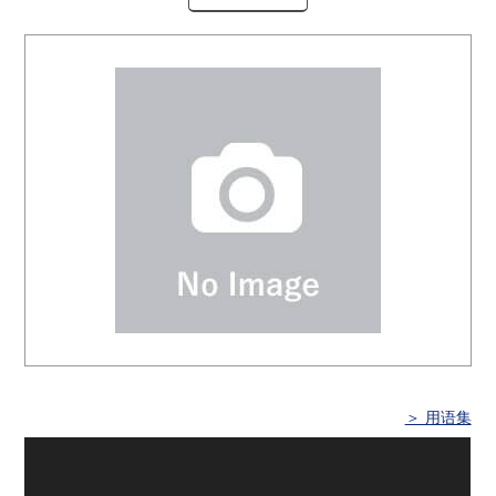
＞ 用语集