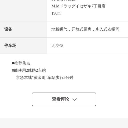
M.Mドラッグイセザキ7丁目店
190m
设备
地板暖气，开放式厨房，步入式衣帽间
停车场
无空位
■推荐焦点
0能使用2线路2车站
京急本线"黄金町"车站步行3分钟
横滨市营地铁蓝线"阪东桥"车站步行6分钟
0对在大冈川的成排的樱树和公园的W Front感到四季的位置
02023年3月築，防震构造Mansion
查看评论
0野村不动产株式会社开发并分售的Proud系列
0像酒店的内走廊设计
0宠物饲养可(有细则)
0在客厅，有地板暖气