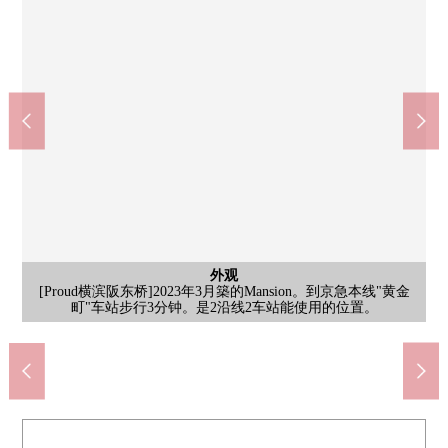
公立的大学法人横滨市立大学附属的市民综合性医疗中心(约
7-Eleven横滨伊势佐木町7丁目商店(约240m)
MAXVALU特快横滨吉野町商店(约350m)
M.M doragguisezaki 7丁目商店(约190m)
Mybasket伊势佐木町商店(约170m)
业务超市黄金町商店(约180m)
其他当地
其他当地
停车场
800m)
外观
客厅
风景
入口
外观
外观
外观
外观
[客厅]在能从LDK连接的步入式衣帽间，总结能收藏日用品以及衣
[始自于住戸的风景]看到成排的大冈河边的樱树的位置。春天，盛
[自行车停放处]因为是室内型所以难以受到风雨影响，也被考虑防
[停车场]是被在防止犯罪面考虑的机械式的停车场。因为变动所以
[当地外观照片]到超市步行3分钟，并且到便利店步行3分钟。日常
[当地外观照片]因为智能快递柜被设置甚至不在时行李的领取做好
[当地外观照片]也使周边环境相协调，介绍吧。请一定在当地确认
步行3分钟。营业时间是从7:00到24:00。早晨配合生活方式，为夜
步行3分钟。营业时间是从9:00到21:00。为直到深夜从事经营买，
步行3分钟。有ATM角，在快速的需要的情况下便利。另外，有多
步行6分钟。有内科，外科，整形外科，泌尿器科，脑神经外科，
[入口]Mansion入口附近在打伞，因为有屋顶所以回家了的时候，
[当地外观照片]Mansion名记录下来的名牌。在在家里叫朋友的时
[当地外观照片]在给予居民安慰的Mansion用地里面的种植也有眼
步行3分钟。营业时间是从10:00到21:00。是扎根于居住地的药妆
步行5分钟。新鲜食品以及日用品的处理是某一个超市。营业时
[Proud横滨阪东桥]2023年3月築的Mansion。到京急本线"黄金
横滨市立共进中学(约1000m)
横滨市立日枝小学(约650m)
横滨吉野町邮局(约160m)
公共汽车
洗脸
室内
厕所
客厅
入口
[浴室]尽管是小型的房型，但是，浴室正确保有舒适的1216尺寸
[客厅]冷的季节是有被从脚下感到温暖的地板暖气的舒适空间
[洗衣机堆放处]确保吊戸棚付kide収納力的机能性的洗衣空白
[入口]防盗门系统被搭载。是被在安全面考虑的Mansion。
[洗脸空间]是有兼备功能性和设计性的三面镜的盥洗台
[厕所]有外表感觉清醒，也考虑易用性的收纳的厕所
町"车站步行3分钟。是2沿线2车站能使用的位置。
复印机，酒，香烟等的处理。24小时营业。
能随便顺路去忘记的时候以及工作回来。
店。是从车站，不久也随便迎接的距离。
开的樱展开，被切身感到四季的变化。
间，营业到从9:00到25:00和深夜。
的容易用于购物的设施准备齐全。
罩的效果，阻碍来自外面的视线。
直到很晚从事经营早早能利用。
不惊慌失措而能把伞闭起来。
请随时询问尚余的空位状况。
皮肤科，妇科等的诊疗科目。
止犯罪面。有周期框。
候，请作为记号使用。
实际的居住环境。
所以，便利。
步行13分钟。
步行9分钟。
步行2分钟。
服