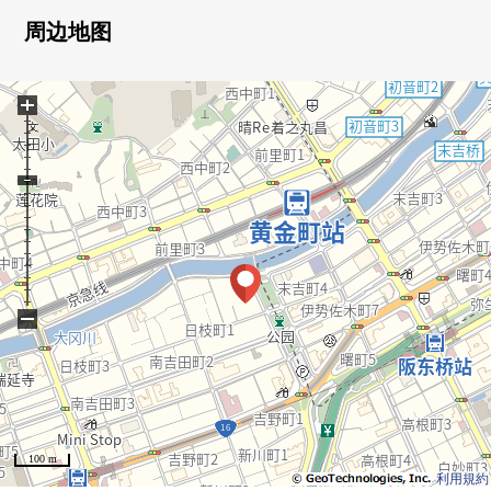
0到底能把LDK和西式房间为沃尔门使用接在一起，也可以
周边地图
利用
0会话兴奋起来的开放式厨房
+
0有便于收藏的步入式衣帽间
■ 比负责人━━━━━━━━━━━━━━━・・・・・
◇也把周围房源合起来，不仅周边环境以及设施的向导
而且，能介绍。
另外，买房时的各项费用，住宅贷款(月的偿还例)，
因为也接受资金计划的需讨论所以，
−
当有了兴趣的时候，在下方，
请比"咨询"或者"预约参观"更询问。
因为也受理在电话的需讨论所以，
[三井Rehouse菊名Center]0120-045-031
100 m
madeo轻松，并且请询问。
利用規約