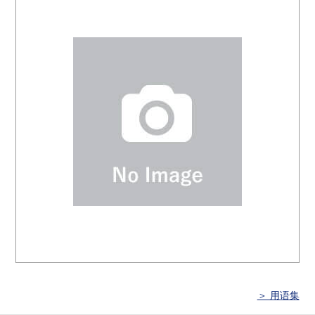
＞ 用语集