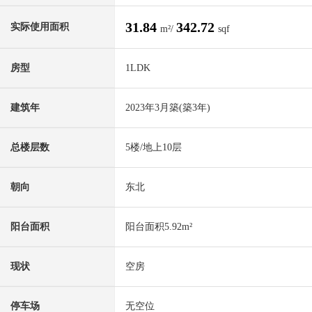
31.84
342.72
实际使用面积
m²/
sqf
房型
1LDK
建筑年
2023年3月築(築3年)
总楼层数
5楼/地上10层
朝向
东北
阳台面积
阳台面积5.92m²
现状
空房
停车场
无空位