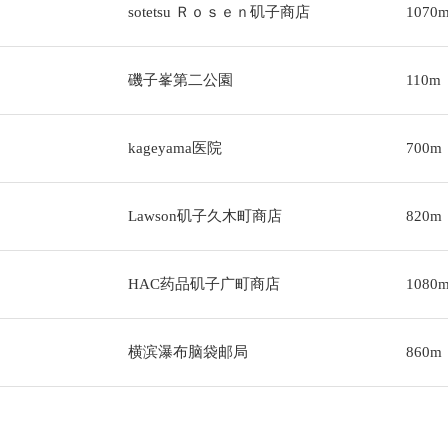
sotetsu Ｒｏｓｅｎ矶子商店
1070
磯子峯第二公園
110m
kageyama医院
700m
Lawson矶子久木町商店
820m
HAC药品矶子广町商店
1080
横滨瀑布脑袋邮局
860m