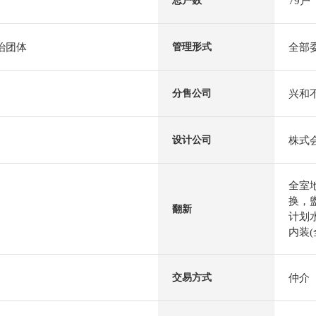
79户
总户数
自治团体
全部
管理形式
兴和
分售公司
株式
设计公司
全室
换，
翻新
计划水
内装(
仲介
交易方式