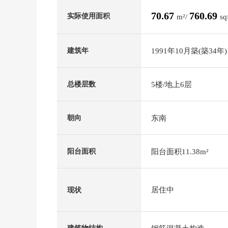
70.67
760.69
实际使用面积
m²/
sq
1991年10月築(築34年)
建筑年
5楼/地上6层
总楼层数
东南
朝向
阳台面积11.38m²
阳台面积
居住中
现状