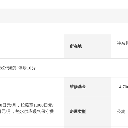
神奈
所在地
分"海滨"停歩10分
14,7
维修基金
日元/月，贮藏室1,000日元/
0日元/月，热水供应暖气保守费
公寓
房屋类型