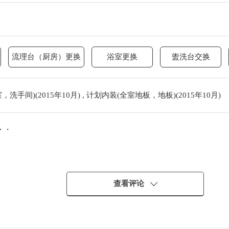
流理台（厨房）更换
浴室更换
盥洗台交换
手间)(2015年10月) , 计划内装(全室地板，地板)(2015年10月)
・・
查看评论