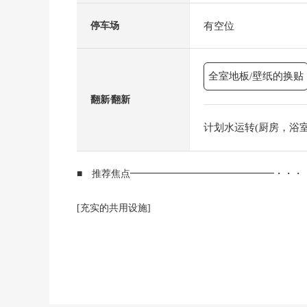
有空位
停车场
全室地板/壁纸的换贴
翻新⁄翻新
计划水运转(厨房，浴室，洗
■ 推荐焦点━━━━━━━━━━━━━━━・・・
[充实的共用设施]
・JR京滨东北/根岸线"根岸"车站出发到达
从本Mansion B栋入口前
有Mansion专用的接驳巴士
※1小时2场运行
或者上大冈站方面的公共汽车正运行