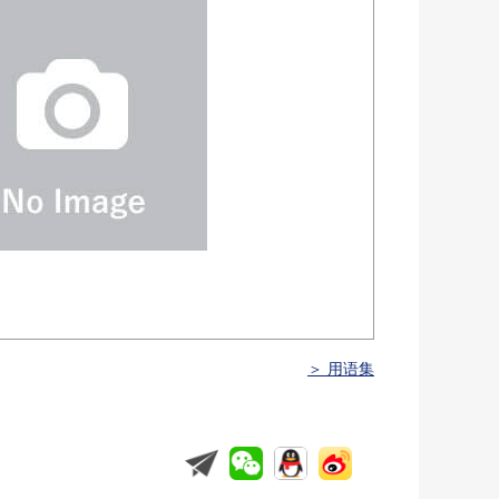
＞ 用语集