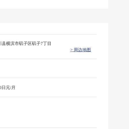
川县横滨市矶子区矶子7丁目
> 周边地图
00日元/月