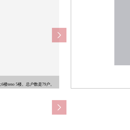
1070m)
看传单信息。为停车场被确保便于大量购
热情的阳光送的客厅。在家族各位，舒
能在开放对象舒适地舒畅的空间。 ※
分和餐厅部分的设计。宽松的面积被确
持。居民以外的人难以侵略的防盗门系
离厨房近所以能把洗衣以及打扫在
烹调器具以及容易乱七八糟的小东
卫生。因为有镜子在客人整理外表
松的咖啡厅时间放折叠椅。※销售
易拥有整洁的状态。※销售价格不
气氛。因为有窗可以勤快的换气所
时的污垢在LDK带进去所以，卫
80m)
20m)
m)
m)
m)
m)
设施被设定(部分收费、规章有)。
 ※销售价格不包括照片里面的家具
上6楼teno 5楼。总户数是79户。
。从自然富裕的风景感到四季。
定在当地确认实际的居住环境。
用眼睛看季节的变换，感到。
，盘子下边正设有存储空间。
格不包括照片里面的家具
菜的上演节目也好像拓宽。
家具里面的供给品。
照片里面的家具
里面的家具
可以使用。
面的家具
气好坏)
的家具
家具