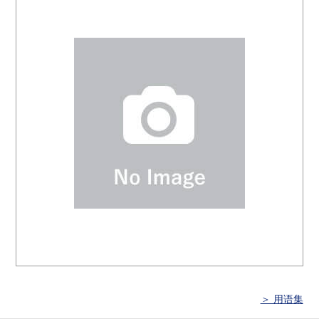
＞ 用语集