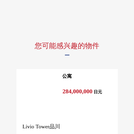
・镜子交换
・有淋浴的混合栓交换
・浴室换气干燥暖气机交换
・24型浴室电视设置
・厕所便器交换(班盖自动开闭算式)
・厕所地板层瓷砖张替
您可能感兴趣的物件
・防水洗衣机底座
・全室地板、天花板、壁面换新
・地板地板、门修理修理
・空调所有房间设置
公寓
・嵌顶灯交换(正门大厅、客餐厅)
・嵌顶灯·环保克拉增设(约7.2张塌塌米西式房间)
284,000,000
日元
・被到门口设置穿衣镜镜子
・热水器交换
・所有房间照明、蕾丝窗帘设置
・室内清洁
Livio Tower品川