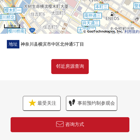
※请向利用时间、费用询问详细。
・在因为是坚固的地盘所以完成的地面支持的"直接基础"使
用
100 m
※地盘调查结果：N价值超过60(在非常在非常粘性土牢
利用規約
固的沙子质量土紧密)
・装入蜂窝型阻尼器的"制震构造"使用
地址
神奈川县横滨市中区北仲通5丁目
※减振器变形时吸收能源
・CENTRAL净水功能(住戸内的所有的水净化水)
邻近房源查询
・24小时有人管理体制
00门卫(双语)00～PM8 AM8是对应
00安保公司00～AM8 PM8是对应
▼翻新内容(2025年12月实施)
最受关注
事前预约制参观会
・组合厨房/零件交换
・被对有鹅型净水功能的栓交换
・煤气灶交换
咨询方式
・垃圾处理器交换、洗碗机交换
・整体卫浴/零件交换