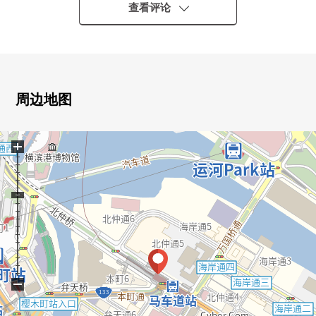
・敷设在客餐厅，热脚下的地板暖气
查看评论
・浴室换气干燥机的，并且雨天的洗衣也放心
・有丰富的存储空间
▼位置
・横滨高速铁道港未来线"马车道"车站步行1分钟
周边地图
・由于突然的雨，安心的车站直达Mansion
+
▼Mansion的特徴
・1174户总户数的大规模的Mansion
・58层的Tower Residence
・入口休息室
・贵宾室(Suite/25楼、绿/5楼、和睦/5楼)
・研究房·Fitness Room·多重Atelier·派对客厅·派对餐厅(5楼)
・View休息室(25楼)
・Sky Terrace·Harbor Terrace(屋顶)
−
・供EV充电使用的平面停车场(地下1楼)
・租赁自行车(3楼)