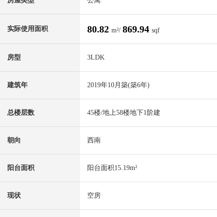
房屋类型
公寓
80.82
869.94
实际使用面积
m²/
sqf
房型
3LDK
建筑年
2019年10月築(築6年)
总楼层数
45楼/地上58楼地下1阶建
朝向
西南
阳台面积
阳台面积15.19m²
现状
空房