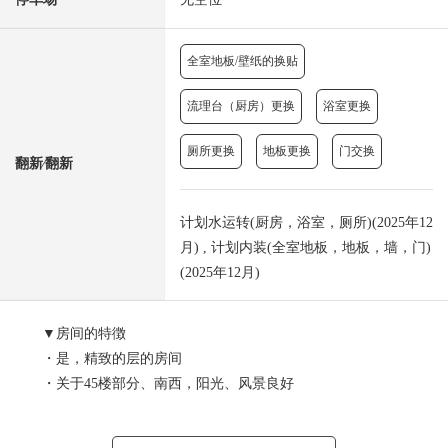
全室地板/壁纸的换贴
流理台（厨房）更换
浴室更换
厕所更换
地板更换
门交换
翻新⁄翻新
计划水运转(厨房，浴室，厕所)(2025年12
月) , 计划内装(全室地板，地板，墙，门)
(2025年12月)
▼房间的特徴
・是，精致的层的房间
・关于45楼部分、南西，阳光、风景良好
・看富士山(依据天气好坏)
・约18.1张塌塌米宽敞的生活