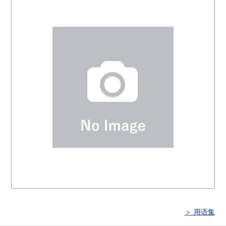
＞ 用语集