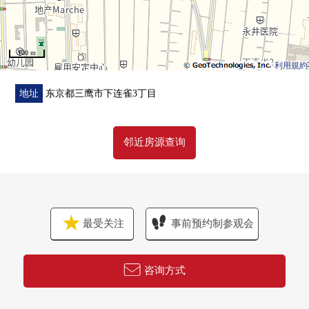
・地板，Cross一部分张替
・各种门，插座，铭牌交换
100 m
▼周边环境
利用規約
・东急商店三鹰店铺店约430m(步行6分钟)
・全家便利店下连雀3丁目商店约30m(步行1分钟)
地址
东京都三鹰市下连雀3丁目
・Tomod's三鹰南口店约380m(步行5分钟)
邻近房源查询
最受关注
事前预约制参观会
咨询方式