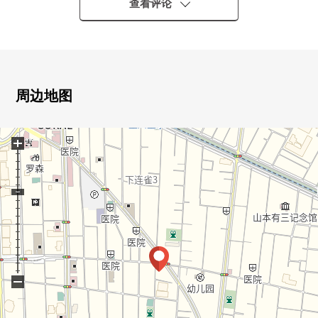
▼Mansion的特徴
查看评论
・钢筋混凝土构造6阶建3楼部分
・便利店在1楼
・有电梯
▼房间的特徴
周边地图
・实际使用面积约57平米的2LDK型
・阳光在15张榻榻米南西的宽敞的LDK良好
+
▼设备
・同时地便于烹调的3份炉子
・各西式房间有壁橱
▼翻新内容(2026年4月实施)
・煤气灶交换
・温水冲洗班次座次厕所更换
−
・热水器交换
・防水洗衣机底座