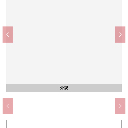
共有部分
客厅
客厅
室内
室内
东急商店三鹰店铺店(约430m)
武藏野红十字医院(约1940m)
三鹰市立第一中学(约1690m)
三鹰市立第4小学(约670m)
约5.8张塌塌米西式房间
约4.6张塌塌米西式房间
三鹰站前邮局(约530m)
atorevi三鹰(约630m)
约15.0张塌塌米客厅
约15.0张塌塌米客厅
自行车停放处
公共汽车
外观
厨房
厨房
洗脸
洗脸
厕所
门口
门口
外观
外观
入口
风景