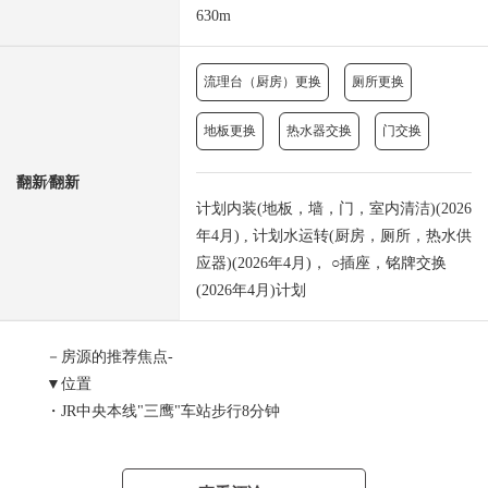
630m
流理台（厨房）更换
厕所更换
地板更换
热水器交换
门交换
翻新⁄翻新
计划内装(地板，墙，门，室内清洁)(2026
年4月) , 计划水运转(厨房，厕所，热水供
应器)(2026年4月)， ○插座，铭牌交换
(2026年4月)计划
－房源的推荐焦点-
▼位置
・JR中央本线"三鹰"车站步行8分钟
・JR中央，总武缓行线"三鹰"车站步行8分钟