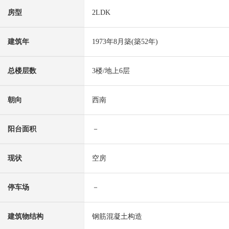
房型
2LDK
建筑年
1973年8月築(築52年)
总楼层数
3楼/地上6层
朝向
西南
阳台面积
－
现状
空房
停车场
－
建筑物结构
钢筋混凝土构造