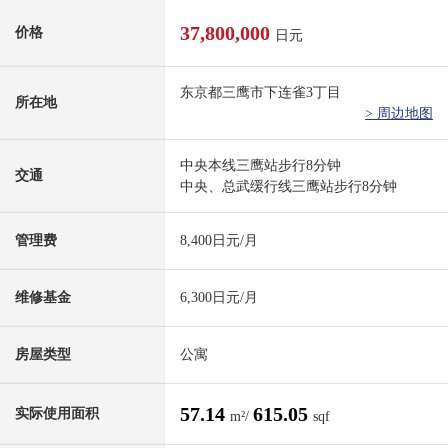
37,800,000
价格
日元
东京都三鹰市下连雀3丁目
所在地
> 周边地图
中央本线三鹰站步行8分钟
交通
中央、总武缓行线三鹰站步行8分钟
管理费
8,400日元/月
维修基金
6,300日元/月
房屋类型
公寓
57.14
615.05
实际使用面积
m²/
sqf