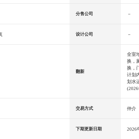
－
分售公司
筑
－
设计公司
全室
换，
换，
翻新
计划内
划水
(202
仲介
交易方式
202
下期更新日期