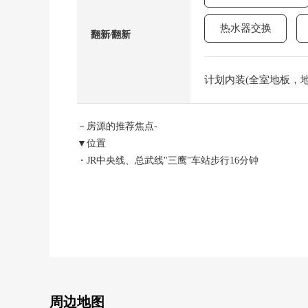
热水器交换
翻新⁄翻新
计划内装(全室地板，地板
－房源的推荐焦点-
▼位置
・JR中央线、总武线"三鹰"车站步行16分钟
・"三鹰"车站，头班车利用以及特快列车利用便利
▼Mansion、房间的特徴
・实际使用面积93.99平米的3LDK的房型
・光照，通风为3一方采光房良好
・能在和重要的宠物一起生活的公寓(有细则)
・约23.5张塌塌米宽敞的LDK
・超过6张塌塌米各西式房间
周边地图