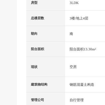
3LDK
房型
3楼/地上4层
总楼层数
南
朝向
阳台面积13.30m²
阳台面积
空房
现状
钢筋混凝土构造
建筑物结构
自行管理
管理公司