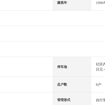
199
建筑年
社区
停车场
日元～
8户
总户数
自行
管理形式