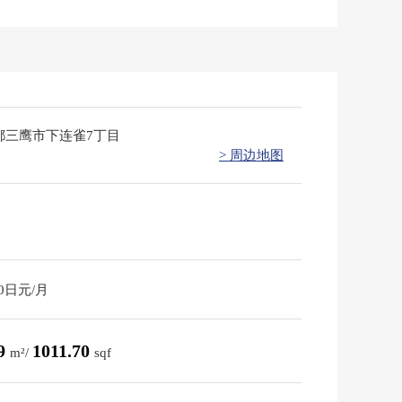
都三鹰市下连雀7丁目
> 周边地图
00日元/月
99
1011.70
m²/
sqf