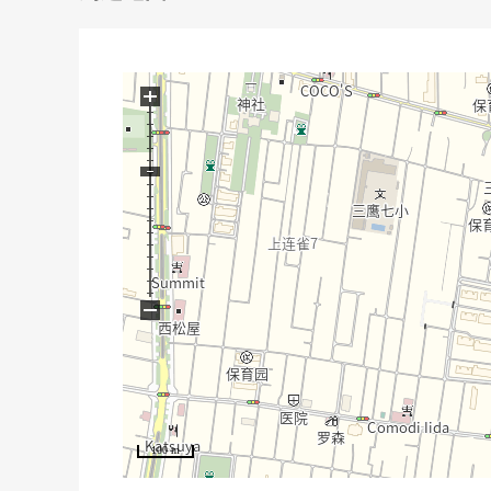
▼设备
・有洗碗机，净水器的组合厨房
・再加热功能，浴室换气干燥暖气功能在的整体卫浴
+
・通风好的两面阳台
・有能在整个外出里收到行李的智能快递柜
・收藏餐具室，步入式衣帽间，充实
・全居室收纳有
▼翻新内容(2026年6月完毕)
・地板张替，门交换，热水器交换
−
・组合厨房，整体卫浴，厕所更换
・全室地板张替，照明器具设置
・洗脸，厕所，门口泥地聚氯乙烯瓷砖施工
・室内清洁
■ 在找想要的家方面给予帮助
100 m
房源的详细、需讨论是如有意向，请跟我们联系。