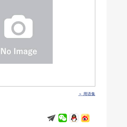
＞ 用语集